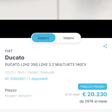
Esterni
Interni
FIAT
Ducato
DUCATO L2H2 35Q L2H2 2.2 MULTIJET3 140CV
2025 | 0km | Diesel | Manuale
ID: 6302901
| 1 disponibili
PREZZO PROMO
Prezzo
€ 20.230
€ 31.350
Maggiori dettagli
da 297€ al mese