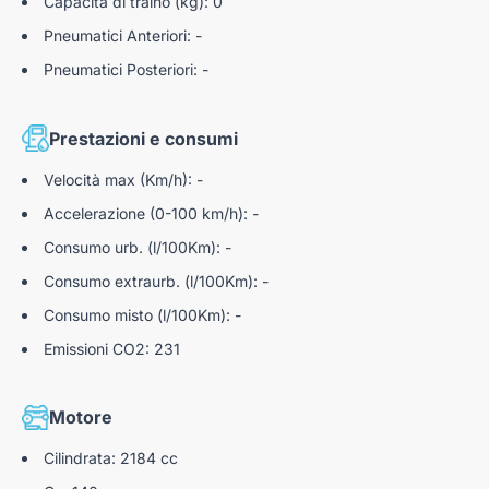
Capacità di traino (kg): 0
Pneumatici Anteriori: -
Nota bene: Autoteam9 S.r.l. declina ogni responsabilità per
Pneumatici Posteriori: -
eventuali involontarie incongruenze, che non rappresentano in
alcun modo un impegno contrattuale.
N180529
Prestazioni e consumi
Velocità max (Km/h): -
Accelerazione (0-100 km/h): -
Consumo urb. (l/100Km): -
Consumo extraurb. (l/100Km): -
Consumo misto (l/100Km): -
Emissioni CO2: 231
Motore
Cilindrata: 2184 cc