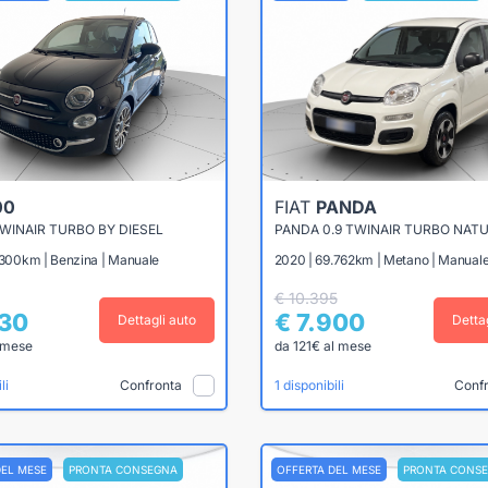
00
FIAT
PANDA
TWINAIR TURBO BY DIESEL
1.300km | Benzina | Manuale
2020 | 69.762km | Metano | Manual
€ 10.395
430
€ 7.900
Dettagli auto
Detta
 mese
da 121€ al mese
Confronta
Conf
li
1 disponibili
DEL MESE
PRONTA CONSEGNA
OFFERTA DEL MESE
PRONTA CONS