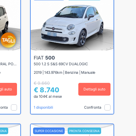
FIAT
500
PANDA 0.9 TWINAIR TURBO NATURAL POWER 70CV EASY
500 1.2 S S&S 69CV DUALOGIC
e
2019 | 143.976km | Benzina | Manuale
€ 9.660
€ 8.740
gli auto
Dettagli auto
da 104€ al mese
ronta
Confronta
1 disponibili
EGNA
SUPER OCCASIONE
PRONTA CONSEGNA