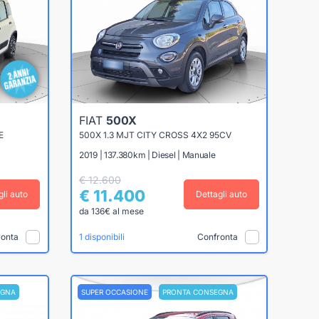
FIAT
500X
E
500X 1.3 MJT CITY CROSS 4X2 95CV
2019 | 137.380km | Diesel | Manuale
€ 12.600
€ 11.400
gli auto
Dettagli auto
da 136€ al mese
ronta
Confronta
1 disponibili
EGNA
SUPER OCCASIONE
PRONTA CONSEGNA