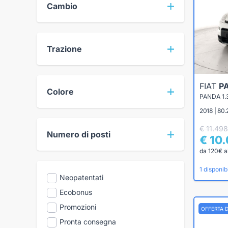
Cambio
Trazione
FIAT
P
Colore
PANDA 1.
2018 | 80.
€ 11.498
Numero di posti
€ 10
da 120€ a
1 disponibi
Neopatentati
Ecobonus
Promozioni
OFFERTA 
Pronta consegna