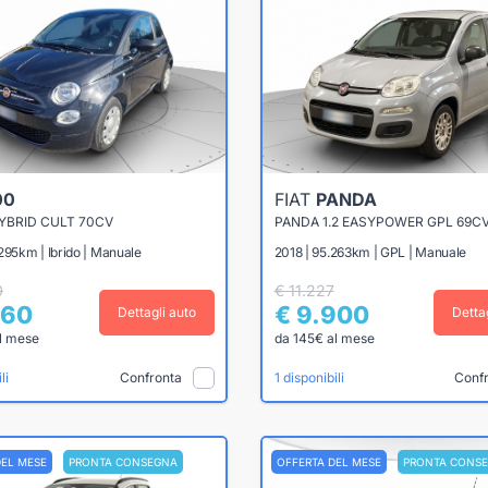
00
FIAT
PANDA
HYBRID CULT 70CV
PANDA 1.2 EASYPOWER GPL 69C
295km | Ibrido | Manuale
2018 | 95.263km | GPL | Manuale
0
€ 11.227
660
€ 9.900
Dettagli auto
Detta
l mese
da 145€ al mese
Confronta
Conf
li
1 disponibili
DEL MESE
PRONTA CONSEGNA
OFFERTA DEL MESE
PRONTA CONS