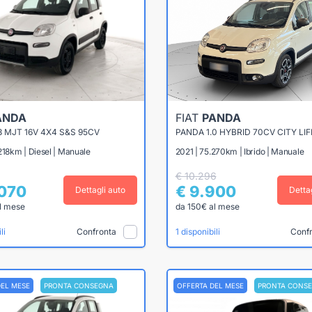
ANDA
FIAT
PANDA
3 MJT 16V 4X4 S&S 95CV
PANDA 1.0 HYBRID 70CV CITY LIF
218km | Diesel | Manuale
2021 | 75.270km | Ibrido | Manuale
€ 10.296
.070
€ 9.900
Dettagli auto
Detta
l mese
da 150€ al mese
Confronta
Conf
li
1 disponibili
DEL MESE
PRONTA CONSEGNA
OFFERTA DEL MESE
PRONTA CONS