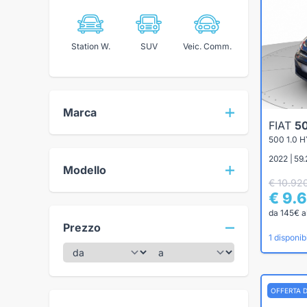
Station W.
SUV
Veic. Comm.
Marca
FIAT
5
500 1.0 
2022 | 59.
Modello
€ 10.92
€ 9.
da 145€ a
Prezzo
1 disponibi
OFFERTA 