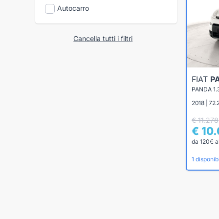
Autocarro
Cancella tutti i filtri
FIAT
P
PANDA 1.
2018 | 72.
€ 11.278
€ 10
da 120€ a
1 disponibi