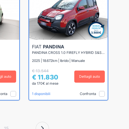
FIAT
PANDINA
PANDINA CROSS 1.0 FIREFLY HYBRID S&S 70CV
2025 | 18.672km | Ibrido | Manuale
€ 13.544
€ 11.830
gli auto
Dettagli auto
da 170€ al mese
ronta
Confronta
1 disponibili
15