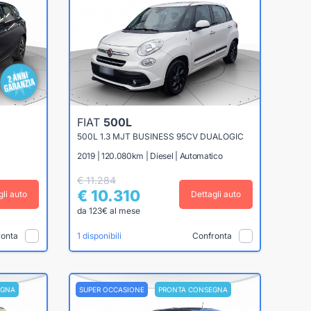
FIAT
500L
500L 1.3 MJT BUSINESS 95CV DUALOGIC
2019 | 120.080km | Diesel | Automatico
€ 11.284
€ 10.310
gli auto
Dettagli auto
da 123€ al mese
ronta
Confronta
1 disponibili
EGNA
SUPER OCCASIONE
PRONTA CONSEGNA