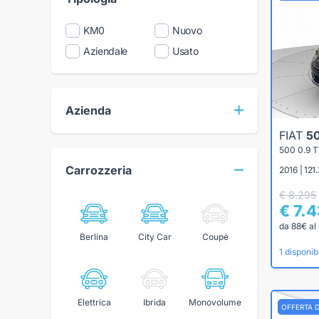
KM0
Nuovo
Aziendale
Usato
Azienda
FIAT
5
500 0.9 
Carrozzeria
2016 | 12
€ 8.295
€ 7.
da 88€ al
Berlina
City Car
Coupé
1 disponibi
Elettrica
Ibrida
Monovolume
OFFERTA 