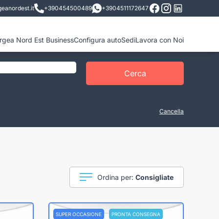
eanordest.it
+390454500489
+3904511172647
ergea Nord Est Business
Configura auto
Sedi
Lavora con Noi
Cerca
Cancella
Ordina per:
Consigliate
SUPER OCCASIONE
PRONTA CONSEGNA