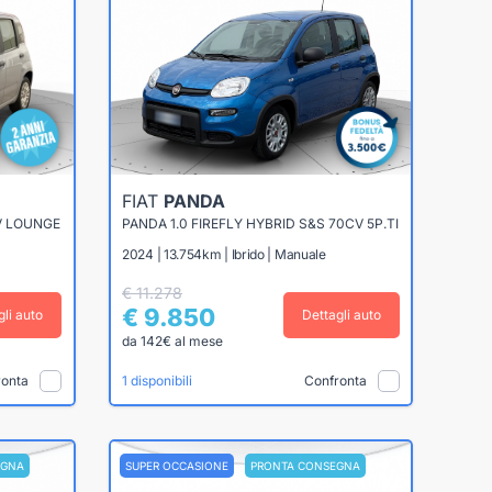
FIAT
PANDA
V LOUNGE
PANDA 1.0 FIREFLY HYBRID S&S 70CV 5P.TI
2024 | 13.754km | Ibrido | Manuale
€ 11.278
€ 9.850
gli auto
Dettagli auto
da 142€ al mese
ronta
Confronta
1 disponibili
EGNA
SUPER OCCASIONE
PRONTA CONSEGNA