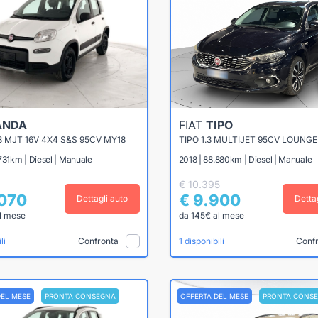
ANDA
FIAT
TIPO
3 MJT 16V 4X4 S&S 95CV MY18
TIPO 1.3 MULTIJET 95CV LOUNGE
731km | Diesel | Manuale
2018 | 88.880km | Diesel | Manuale
€ 10.395
.070
€ 9.900
Dettagli auto
Detta
l mese
da 145€ al mese
Confronta
Conf
li
1 disponibili
DEL MESE
PRONTA CONSEGNA
OFFERTA DEL MESE
PRONTA CONS