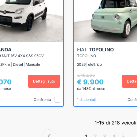
ANDA
FIAT
TOPOLINO
3 MJT 16V 4X4 S&S 95CV
TOPOLINO
287km | Diesel | Manuale
2026 | elettrico
€ 10.296
.070
€ 9.900
Dettagli auto
Detta
l mese
da 148€ al mese
Confronta
Conf
li
1 disponibili
1-15 di 218 veicoli
1
2
3
4
5
...