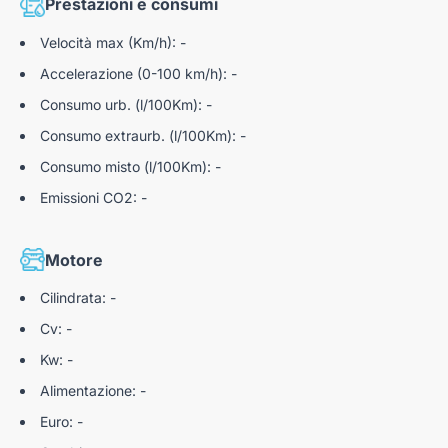
Prestazioni e consumi
Dalle 09:00–12:30 alle 14:30–19:00
Velocità max (Km/h): -
Accelerazione (0-100 km/h): -
*dettagli dell'offerta disponibili presso i nostri punti vendita
Consumo urb. (l/100Km): -
Consumo extraurb. (l/100Km): -
Consumo misto (l/100Km): -
Nota bene: Autoteam9 S.r.l. declina ogni responsabilità per
eventuali involontarie incongruenze, che non rappresentano in
Emissioni CO2: -
alcun modo un impegno contrattuale.
Motore
N185645
Cilindrata: -
Cv: -
Kw: -
Alimentazione: -
Euro: -