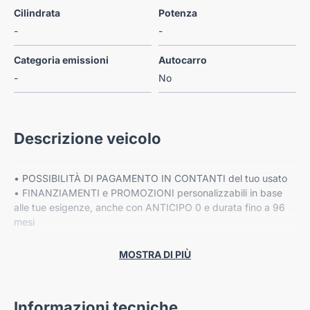
Cilindrata
Potenza
-
-
Categoria emissioni
Autocarro
-
No
Descrizione veicolo
• POSSIBILITÀ DI PAGAMENTO IN CONTANTI del tuo usato
• FINANZIAMENTI e PROMOZIONI personalizzabili in base
alle tue esigenze, anche con ANTICIPO 0 e durata fino a 96
mesi
• Fino a 8 ANNI DI GARANZIA ESTESA Cover Gear*
MOSTRA DI PIÙ
PREZZO ESCLUSO DI IPT E MESSA SU STRADA
Informazioni tecniche