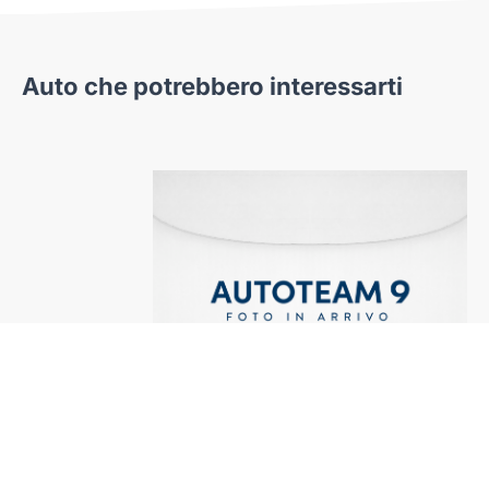
Auto che potrebbero interessarti
el
Fiat