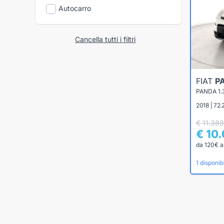
Autocarro
Cancella tutti i filtri
FIAT
P
PANDA 1.
2018 | 72.
€ 11.388
€ 10
da 120€ a
1 disponibi