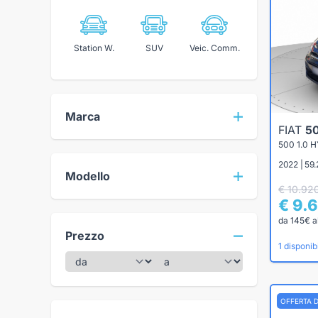
Station W.
SUV
Veic. Comm.
Marca
FIAT
5
500 1.0 
2022 | 59.
Modello
€ 10.92
€ 9.
da 145€ a
Prezzo
1 disponibi
OFFERTA 