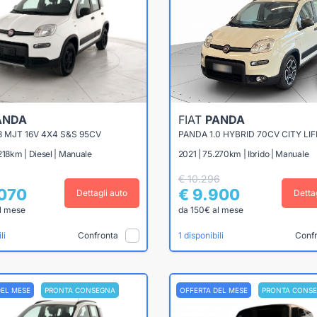
ANDA
FIAT
PANDA
3 MJT 16V 4X4 S&S 95CV
PANDA 1.0 HYBRID 70CV CITY LIF
218km | Diesel | Manuale
2021 | 75.270km | Ibrido | Manuale
€ 10.296
.070
€ 9.900
Dettagli auto
Detta
l mese
da 150€ al mese
Confronta
Conf
li
1 disponibili
DEL MESE
PRONTA CONSEGNA
OFFERTA DEL MESE
PRONTA CONS