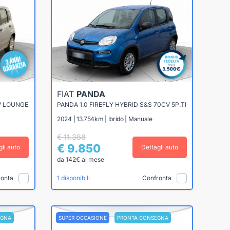
FIAT
PANDA
V LOUNGE
PANDA 1.0 FIREFLY HYBRID S&S 70CV 5P.TI
2024 | 13.754km | Ibrido | Manuale
€ 11.388
€ 9.850
gli auto
Dettagli auto
da 142€ al mese
ronta
Confronta
1 disponibili
EGNA
SUPER OCCASIONE
PRONTA CONSEGNA