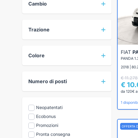
Cambio
Trazione
FIAT
P
Colore
PANDA 1.
2018 | 80.
€ 11.278
Numero di posti
€ 10
da 120€ a
1 disponibi
Neopatentati
Ecobonus
Promozioni
OFFERTA 
Pronta consegna