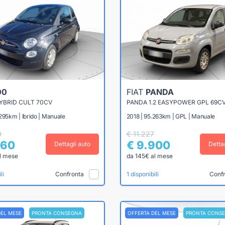
00
FIAT
PANDA
HYBRID CULT 70CV
PANDA 1.2 EASYPOWER GPL 69C
295km | Ibrido | Manuale
2018 | 95.263km | GPL | Manuale
0
€ 11.227
660
€ 9.900
Dettagli auto
Detta
l mese
da 145€ al mese
Confronta
Conf
li
1 disponibili
DEL MESE
PRONTA CONSEGNA
OFFERTA DEL MESE
PRONTA CONS