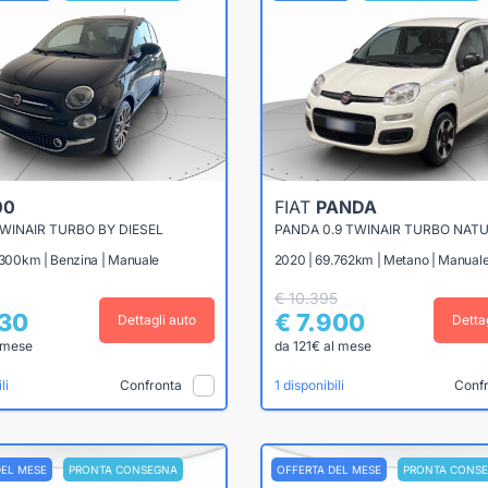
00
FIAT
PANDA
TWINAIR TURBO BY DIESEL
1.300km | Benzina | Manuale
2020 | 69.762km | Metano | Manual
€ 10.395
430
€ 7.900
Dettagli auto
Detta
 mese
da 121€ al mese
Confronta
Conf
li
1 disponibili
DEL MESE
PRONTA CONSEGNA
OFFERTA DEL MESE
PRONTA CONS