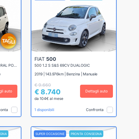
FIAT
500
PANDA 0.9 TWINAIR TURBO NATURAL POWER 70CV EASY
500 1.2 S S&S 69CV DUALOGIC
e
2019 | 143.976km | Benzina | Manuale
€ 9.660
€ 8.740
gli auto
Dettagli auto
da 104€ al mese
ronta
Confronta
1 disponibili
EGNA
SUPER OCCASIONE
PRONTA CONSEGNA