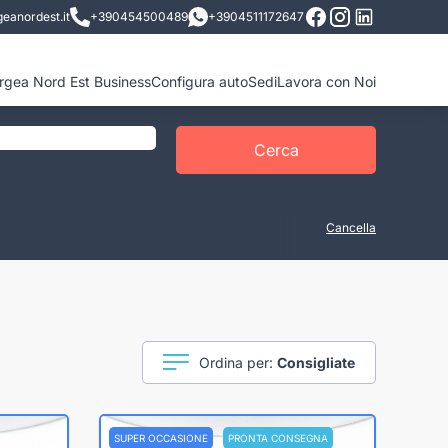
eanordest.it
+390454500489
+3904511172647
ergea Nord Est Business
Configura auto
Sedi
Lavora con Noi
Cerca
Cancella
Ordina per:
Consigliate
SUPER OCCASIONE
PRONTA CONSEGNA