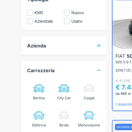
KM0
Nuovo
Aziendale
Usato
Azienda
FIAT
5
500 0.9 
Carrozzeria
2016 | 12
€ 8.216
€ 7.
da 88€ al
Berlina
City Car
Coupé
1 disponibi
Elettrica
Ibrida
Monovolume
OFFERTA 