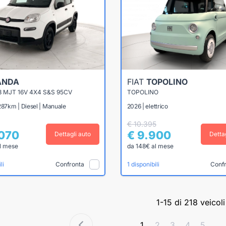
ANDA
FIAT
TOPOLINO
3 MJT 16V 4X4 S&S 95CV
TOPOLINO
287km | Diesel | Manuale
2026 | elettrico
€ 10.395
.070
€ 9.900
Dettagli auto
Detta
l mese
da 148€ al mese
Confronta
Conf
li
1 disponibili
1-15 di 218 veicoli
1
2
3
4
5
...