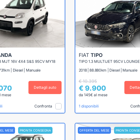
ANDA
FIAT
TIPO
3 MJT 16V 4X4 S&S 95CV MY18
TIPO 1.3 MULTIJET 95CV LOUNGE
731km | Diesel | Manuale
2018 | 88.880km | Diesel | Manuale
€ 10.395
.070
€ 9.900
Dettagli auto
Detta
l mese
da 145€ al mese
Confronta
Conf
li
1 disponibili
DEL MESE
PRONTA CONSEGNA
OFFERTA DEL MESE
PRONTA CONS