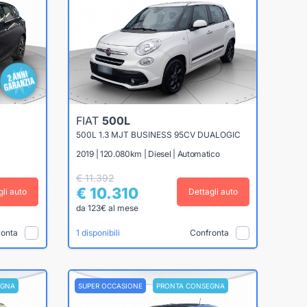
FIAT
500L
500L 1.3 MJT BUSINESS 95CV DUALOGIC
2019 | 120.080km | Diesel | Automatico
€ 11.392
€ 10.310
gli auto
Dettagli auto
da 123€ al mese
ronta
Confronta
1 disponibili
EGNA
SUPER OCCASIONE
PRONTA CONSEGNA