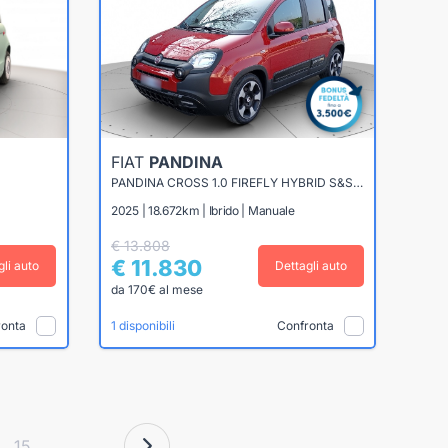
FIAT
PANDINA
PANDINA CROSS 1.0 FIREFLY HYBRID S&S 70CV
2025 | 18.672km | Ibrido | Manuale
€ 13.808
€ 11.830
gli auto
Dettagli auto
da 170€ al mese
ronta
Confronta
1 disponibili
15