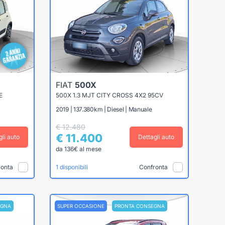
FIAT
500X
E
500X 1.3 MJT CITY CROSS 4X2 95CV
2019 | 137.380km | Diesel | Manuale
€ 12.480
€ 11.400
gli auto
Dettagli auto
da 136€ al mese
ronta
Confronta
1 disponibili
EGNA
SUPER OCCASIONE
PRONTA CONSEGNA