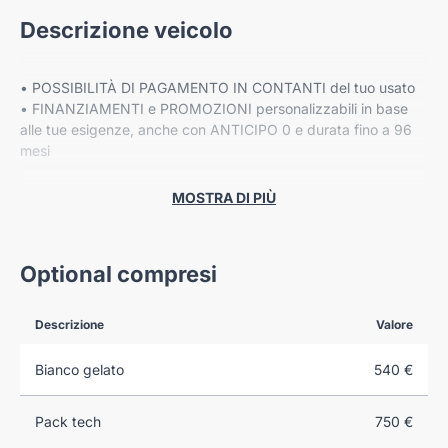
Descrizione veicolo
• POSSIBILITÀ DI PAGAMENTO IN CONTANTI del tuo usato
• FINANZIAMENTI e PROMOZIONI personalizzabili in base
alle tue esigenze, anche con ANTICIPO 0 e durata fino a 96
mesi
• Fino a 8 ANNI DI GARANZIA ESTESA Cover Gear*
MOSTRA DI PIÙ
PREZZO ESCLUSO DI IPT E MESSA SU STRADA
Optional compresi
Descrizione
Valore
VIENI A TROVARCI NELLE NOSTRE SEDI:
Bianco gelato
540 €
-VERONA, Corso Milano 88/B
Pack tech
750 €
-VERONA, Via Fermi 41