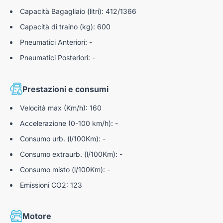
chiave di riserva
Disattivazione dell'airbag del passeggero anteriore
Capacità Bagagliaio (litri): 412/1366
E-call (Chiamata d'emergenza)
Capacità di traino (kg): 600
Pneumatici Anteriori: -
Riconoscimento Segnali Stradali
Pneumatici Posteriori: -
Assistenza al mantenimento della corsia
Freno di stazionamento elettrico EPB
Prestazioni e consumi
Sensori Di Parcheggio Posteriori
Velocità max (Km/h): 160
Selettore della modalità di guida e-toggle
Accelerazione (0-100 km/h): -
Consumo urb. (l/100Km): -
Consumo extraurb. (l/100Km): -
Consumo misto (l/100Km): -
Emissioni CO2: 123
Motore