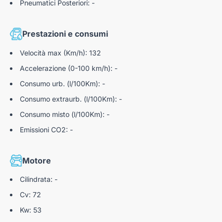
Pneumatici Posteriori: -
Cavo a spirale retrattile CA da 7 kw sulla griglia
Assistenza al mantenimento della corsia
anteriore
Freno di stazionamento elettrico EPB
Prestazioni e consumi
Sensori Di Parcheggio Posteriori
Velocità max (Km/h): 132
Selettore della modalità di guida e-toggle
Accelerazione (0-100 km/h): -
Consumo urb. (l/100Km): -
Consumo extraurb. (l/100Km): -
Consumo misto (l/100Km): -
Emissioni CO2: -
Motore
Cilindrata: -
Cv: 72
Kw: 53