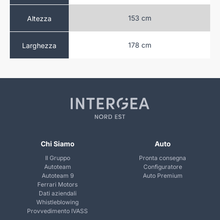
 cm
153 cm
Altezza
 cm
178 cm
Larghezza
Chi Siamo
Auto
Il Gruppo
Pronta consegna
Autoteam
Configuratore
Autoteam 9
Auto Premium
Ferrari Motors
Dati aziendali
Whistleblowing
Provvedimento IVASS