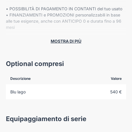
• POSSIBILITÀ DI PAGAMENTO IN CONTANTI del tuo usato
• FINANZIAMENTI e PROMOZIONI personalizzabili in base
alle tue esigenze, anche con ANTICIPO 0 e durata fino a 96
mesi
• Fino a 8 ANNI DI GARANZIA ESTESA Cover Gear*
MOSTRA DI PIÙ
PREZZO ESCLUSO DI IPT E MESSA SU STRADA
Optional compresi
Descrizione
Valore
VIENI A TROVARCI NELLE NOSTRE SEDI:
Blu lago
540 €
-VERONA, Corso Milano 88/B
-VERONA, Via Fermi 41
Equipaggiamento di serie
-VERONA, Via Gardesane 66
-ROVIGO, Viale Porta Po 183/B
-ROVIGO, Via della Cooperazione 10