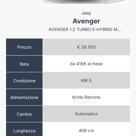
edes
Jeep
se B
Avenger
NE PREMIUM AUTO
AVENGER 1.2 TURBO E-HYBRID MHEV SUMMIT FWD 110CV EDCT6
.900
Prezzo
€ 28.500
al mese
da 416€ al mese
Rata
to
KM 0
Condizione
sel
Ibrido Benzina
Alimentazione
atico
Automatico
Cambio
 cm
408 cm
Lunghezza