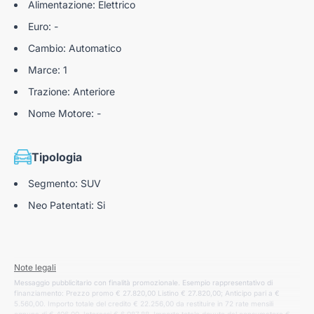
Alimentazione: Elettrico
Euro: -
Cambio: Automatico
Marce: 1
Trazione: Anteriore
Nome Motore: -
Tipologia
Segmento: SUV
Neo Patentati: Si
Note legali
Messaggio pubblicitario con finalità promozionale. Esempio rappresentativo di
finanziamento: Prezzo promo € 27.820,00 Listino € 27.820,00; Anticipo pari a €
5.560,00. Importo totale del credito € 22.256,00 da restituire in 72 rate mensili
ognuna di € 406,00. Interessi € 6.987,88. Importo totale dovuto dal consumatore €