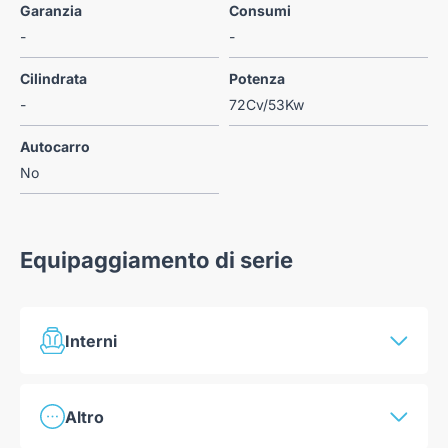
Garanzia
Consumi
-
-
Cilindrata
Potenza
-
72Cv/53Kw
Autocarro
No
Equipaggiamento di serie
Interni
Climatizzatore Manuale
Altro
Vano portaoggetti aperto