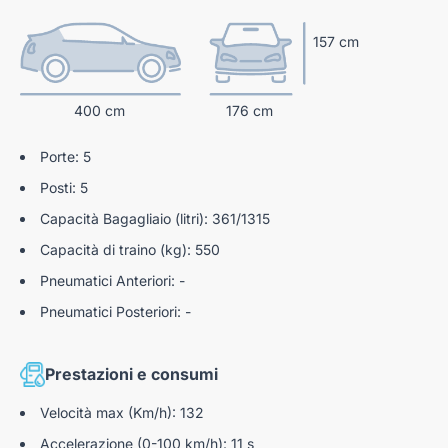
pneumatici
157 cm
Advanced driver distraction warning (ADDW)
Frenata autonoma d'emergenza
400 cm
176 cm
Assistenza in salita
Porte: 5
Isofix sui sedili posteriori laterali
Posti: 5
Freni anteriori a disco ventilati / posteriori a disco
Capacità Bagagliaio (litri): 361/1315
Disattivazione dell'airbag del passeggero anteriore
Capacità di traino (kg): 550
E-call (Chiamata d'emergenza)
Pneumatici Anteriori: -
Riconoscimento Segnali Stradali
Pneumatici Posteriori: -
Assistenza al mantenimento della corsia
Prestazioni e consumi
Freno di stazionamento elettrico EPB
Sensori Di Parcheggio Posteriori
Velocità max (Km/h): 132
Accelerazione (0-100 km/h): 11 s
Selettore della modalità di guida e-toggle