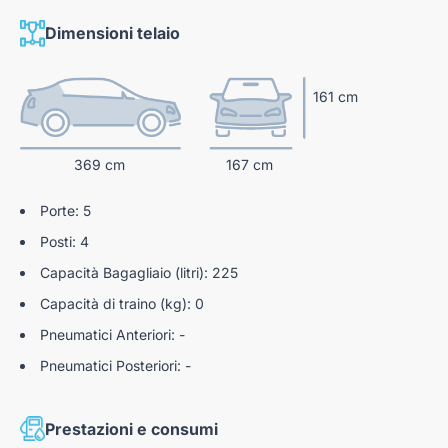
Vano Bagagli
Sensore pressione pneumatici
Dimensioni telaio
Cambio 6 marce
HBA
Start&Stop
Hill Holder
161 cm
Window Bag (Ant E Post)
369 cm
167 cm
ASR/MSR
Porte: 5
Posti: 4
Capacità Bagagliaio (litri): 225
Capacità di traino (kg): 0
Pneumatici Anteriori: -
Pneumatici Posteriori: -
Prestazioni e consumi