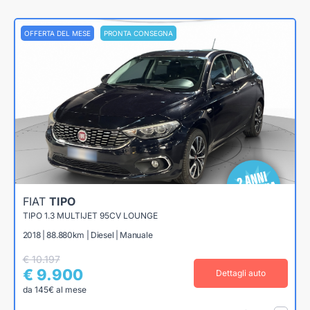
OFFERTA DEL MESE
PRONTA CONSEGNA
FIAT
TIPO
TIPO 1.3 MULTIJET 95CV LOUNGE
2018 | 88.880km | Diesel | Manuale
€ 10.197
€ 9.900
Dettagli auto
da 145€ al mese