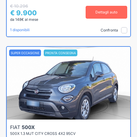
€ 10.296
€ 9.900
Dettagli auto
da 148€ al mese
1 disponibili
Confronta
SUPER OCCASIONE
PRONTA CONSEGNA
FIAT
500X
500X 1.3 MJT CITY CROSS 4X2 95CV