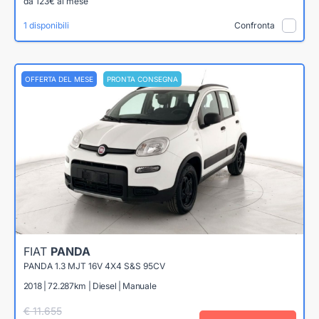
da 123€ al mese
1 disponibili
Confronta
OFFERTA DEL MESE
PRONTA CONSEGNA
FIAT
PANDA
PANDA 1.3 MJT 16V 4X4 S&S 95CV
2018 | 72.287km | Diesel | Manuale
€ 11.655