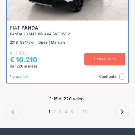
FIAT
PANDA
PANDA 1.3 MJT 16V 4X4 S&S 95CV
2018 | 89.175km | Diesel | Manuale
€ 11.433
€ 10.210
Dettagli auto
da 122€ al mese
1 disponibili
Confronta
1-15 di 220 veicoli
1
2
3
4
5
...
15