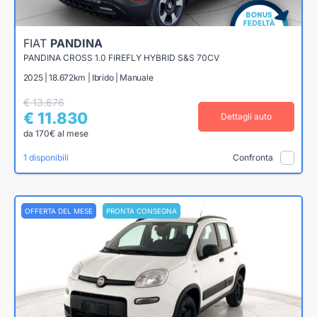
FIAT
PANDINA
PANDINA CROSS 1.0 FIREFLY HYBRID S&S 70CV
2025 | 18.672km | Ibrido | Manuale
€ 13.676
€ 11.830
Dettagli auto
da 170€ al mese
1 disponibili
Confronta
OFFERTA DEL MESE
PRONTA CONSEGNA