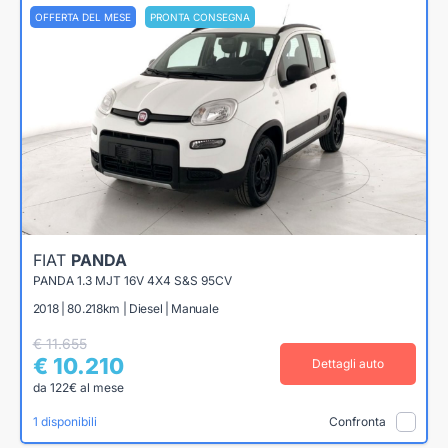
OFFERTA DEL MESE
PRONTA CONSEGNA
FIAT
PANDA
PANDA 1.3 MJT 16V 4X4 S&S 95CV
2018 | 80.218km | Diesel | Manuale
€ 11.655
€ 10.210
Dettagli auto
da 122€ al mese
1 disponibili
Confronta