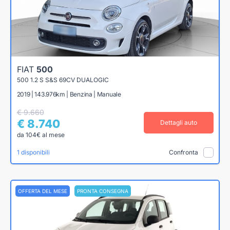
FIAT
500
500 1.2 S S&S 69CV DUALOGIC
2019 | 143.976km | Benzina | Manuale
€ 9.660
€ 8.740
Dettagli auto
da 104€ al mese
1 disponibili
Confronta
OFFERTA DEL MESE
PRONTA CONSEGNA