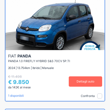
FIAT
PANDA
PANDA 1.0 FIREFLY HYBRID S&S 70CV 5P.TI
2024 | 13.754km | Ibrido | Manuale
€ 11.498
€ 9.850
Dettagli auto
da 142€ al mese
1 disponibili
Confronta