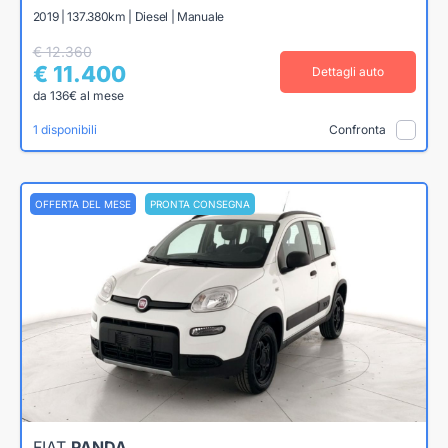
2019 | 137.380km | Diesel | Manuale
€ 12.360
€ 11.400
Dettagli auto
da 136€ al mese
1 disponibili
Confronta
OFFERTA DEL MESE
PRONTA CONSEGNA
FIAT
PANDA