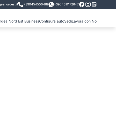
eanordest.it
+390454500489
+3904511172647
ergea Nord Est Business
Configura auto
Sedi
Lavora con Noi