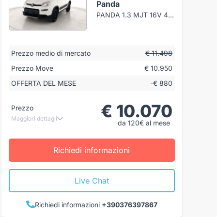
Panda
PANDA 1.3 MJT 16V 4X4 S&S 95CV
Prezzo medio di mercato
€ 11.498
Prezzo Move
€ 10.950
OFFERTA DEL MESE
-€ 880
€ 10.070
Prezzo
Maggiori dettagli
da 120€ al mese
Richiedi informazioni
Live Chat
Richiedi informazioni
+390376397867