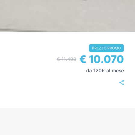
PREZZO PROMO
€ 10.070
€ 11.498
da 120€ al mese