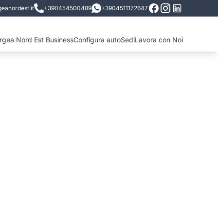
eanordest.it
+390454500489
+3904511172647
ergea Nord Est Business
Configura auto
Sedi
Lavora con Noi