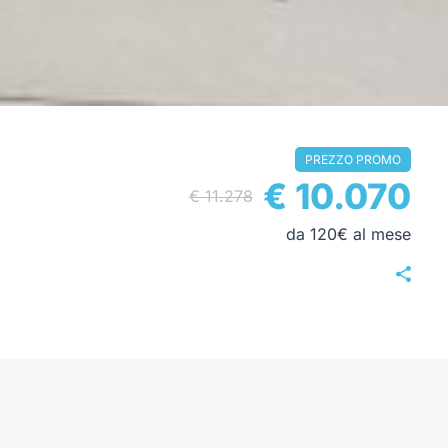
PREZZO PROMO
€ 10.070
€ 11.278
da 120€ al mese