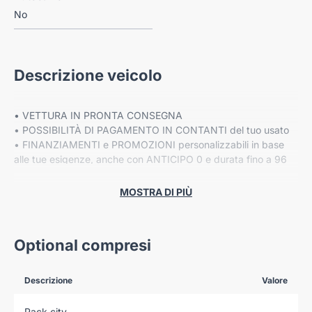
No
Descrizione veicolo
• VETTURA IN PRONTA CONSEGNA
• POSSIBILITÀ DI PAGAMENTO IN CONTANTI del tuo usato
• FINANZIAMENTI e PROMOZIONI personalizzabili in base
alle tue esigenze, anche con ANTICIPO 0 e durata fino a 96
mesi
• Fino a 8 ANNI DI GARANZIA ESTESA Cover Gear*
MOSTRA DI PIÙ
Optional compresi
VIENI A TROVARCI NELLE NOSTRE SEDI:
Descrizione
Valore
-VERONA, Corso Milano 88/B
Pack city
-