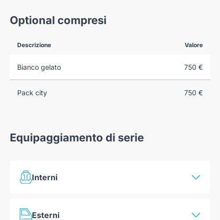
Optional compresi
Descrizione
Valore
Bianco gelato
750 €
Pack city
750 €
Equipaggiamento di serie
Interni
Climatizzatore manuale con filtro antipolline
Esterni
Seat belt reminder su tutti i sedili