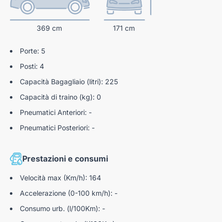
ESC + ASR / MSR, HBA + hill holder
369 cm
171 cm
Lettura dei limiti di velocità
Segnalazione superamento di corsia
Porte: 5
Sensori Di Parcheggio Posteriori
Posti: 4
Capacità Bagagliaio (litri): 225
Capacità di traino (kg): 0
Pneumatici Anteriori: -
Pneumatici Posteriori: -
Prestazioni e consumi
Velocità max (Km/h): 164
Accelerazione (0-100 km/h): -
Consumo urb. (l/100Km): -