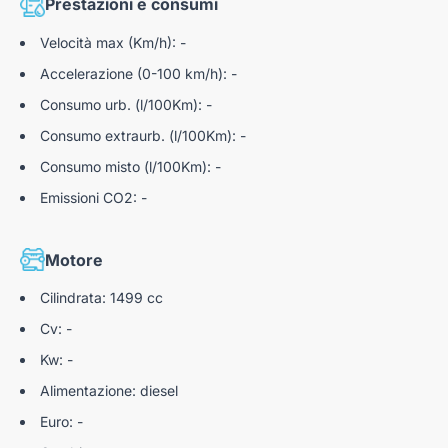
Prestazioni e consumi
Dalle 09:00–12:30 alle 14:30–19:00
Velocità max (Km/h): -
Accelerazione (0-100 km/h): -
*dettagli dell'offerta disponibili presso i nostri punti vendita
Consumo urb. (l/100Km): -
Consumo extraurb. (l/100Km): -
Consumo misto (l/100Km): -
Nota bene: Autoteam9 S.r.l. declina ogni responsabilità per
eventuali involontarie incongruenze, che non rappresentano in
Emissioni CO2: -
alcun modo un impegno contrattuale.
Motore
N185531
Cilindrata: 1499 cc
Cv: -
Kw: -
Alimentazione: diesel
Euro: -