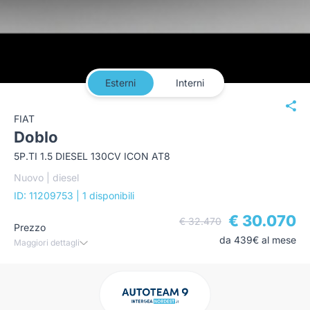
Esterni
Interni
FIAT
Doblo
5P.TI 1.5 DIESEL 130CV ICON AT8
Nuovo | diesel
ID: 11209753
| 1 disponibili
€ 30.070
€ 32.470
Prezzo
da 439€ al mese
Maggiori dettagli