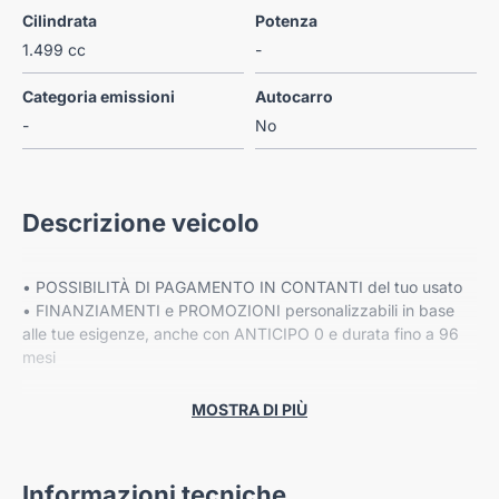
Cilindrata
Potenza
1.499 cc
-
Categoria emissioni
Autocarro
-
No
Descrizione veicolo
• POSSIBILITÀ DI PAGAMENTO IN CONTANTI del tuo usato
• FINANZIAMENTI e PROMOZIONI personalizzabili in base
alle tue esigenze, anche con ANTICIPO 0 e durata fino a 96
mesi
• Fino a 8 ANNI DI GARANZIA ESTESA Cover Gear*
MOSTRA DI PIÙ
PREZZO ESCLUSO DI IPT E MESSA SU STRADA
Informazioni tecniche