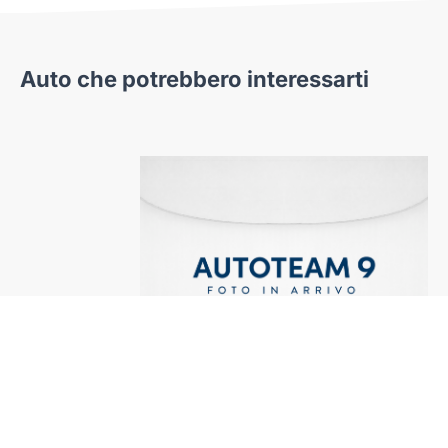
Auto che potrebbero interessarti
oen
Lancia