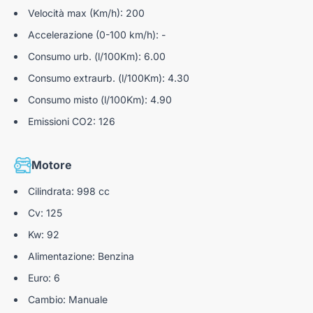
Velocità max (Km/h): 200
Start&Stop
Attacchi ISOFIX
Accelerazione (0-100 km/h): -
Ecomode (modalità di guida eco-sostenibile)
Allarme cintura posteriore
Consumo urb. (l/100Km): 6.00
Intelligent Speed Assist
Consumo extraurb. (l/100Km): 4.30
Lane Keeping Aid
Consumo misto (l/100Km): 4.90
Emissioni CO2: 126
Freno di stazionamento elettrico
Electronic parking break con Auto hold (frenatura di
parcheggio elettronica)
Motore
Sensori Di Parcheggio Anteriori E Posteriori
Cilindrata: 998 cc
Telecamera posteriore
Cv: 125
Kw: 92
Modalità di guida selezionabile
Alimentazione: Benzina
Euro: 6
Cambio: Manuale