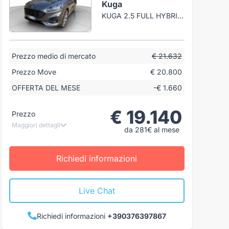
Kuga
KUGA 2.5 FULL HYBRID ST-LINE X AWD 190CV CVT
Prezzo medio di mercato
€ 21.632
Prezzo Move
€ 20.800
OFFERTA DEL MESE
-€ 1.660
€ 19.140
Prezzo
Maggiori dettagli
da 281€ al mese
Richiedi informazioni
Live Chat
Richiedi informazioni
+390376397867