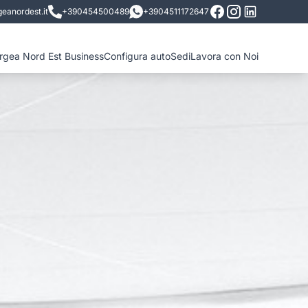
eanordest.it
+390454500489
+3904511172647
ergea Nord Est Business
Configura auto
Sedi
Lavora con Noi