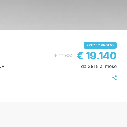
PREZZO PROMO
€ 19.140
€ 21.632
CVT
da 281€ al mese