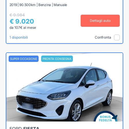
2019 | 90.500km | Benzina | Manuale
€ 9.984
€ 9.020
Dettagli auto
da 107€ al mese
1 disponibili
Confronta
SUPER OCCASIONE
PRONTA CONSEGNA
FORD
FIESTA