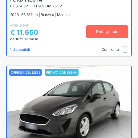
FIESTA 5P 1.1 TITANIUM 75CV
2023 | 56.657km | Benzina | Manuale
€ 13.338
€ 11.650
Dettagli auto
da 167€ al mese
1 disponibili
Confronta
OFFERTA DEL MESE
PRONTA CONSEGNA