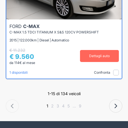
FORD
C-MAX
C-MAX 1.5 TDCI TITANIUM X S&S 120CV POWERSHIFT
2015 | 122.000km | Diesel | Automatico
€ 11.232
€ 9.560
Dettagli auto
da 114€ al mese
1 disponibili
Confronta
1-15 di 134 veicoli
1
2
3
4
5
...
9