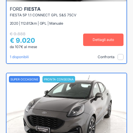
FORD
FIESTA
FIESTA 5P 1.1 CONNECT GPL S&S 75CV
2020 | 112.612km | GPL | Manuale
€ 9.888
€ 9.020
Dettagli auto
da 107€ al mese
1 disponibili
Confronta
SUPER OCCASIONE
PRONTA CONSEGNA