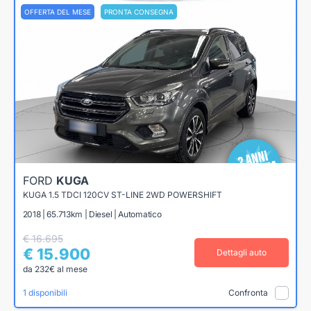
OFFERTA DEL MESE
PRONTA CONSEGNA
FORD
KUGA
KUGA 1.5 TDCI 120CV ST-LINE 2WD POWERSHIFT
2018 | 65.713km | Diesel | Automatico
€ 16.695
€ 15.900
Dettagli auto
da 232€ al mese
1 disponibili
Confronta