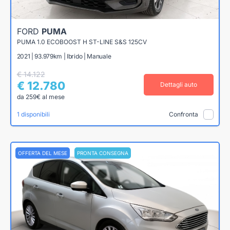
FORD
PUMA
PUMA 1.0 ECOBOOST H ST-LINE S&S 125CV
2021 | 93.979km | Ibrido | Manuale
€ 14.122
€ 12.780
Dettagli auto
da 259€ al mese
1 disponibili
Confronta
OFFERTA DEL MESE
PRONTA CONSEGNA