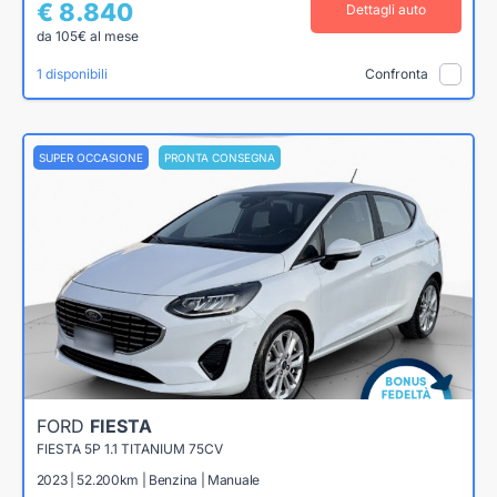
€ 8.840
Dettagli auto
da 105€ al mese
1 disponibili
Confronta
SUPER OCCASIONE
PRONTA CONSEGNA
FORD
FIESTA
FIESTA 5P 1.1 TITANIUM 75CV
2023 | 52.200km | Benzina | Manuale