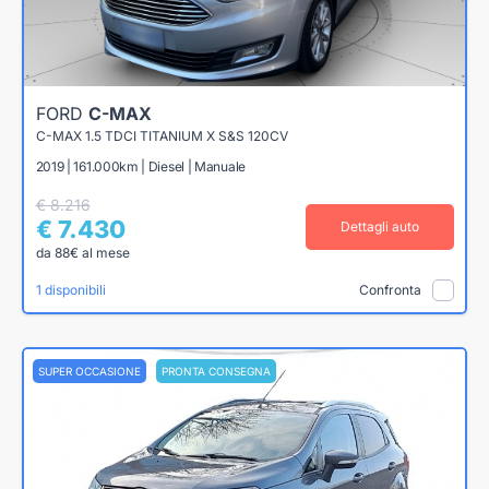
FORD
C-MAX
C-MAX 1.5 TDCI TITANIUM X S&S 120CV
2019 | 161.000km | Diesel | Manuale
€ 8.216
€ 7.430
Dettagli auto
da 88€ al mese
1 disponibili
Confronta
SUPER OCCASIONE
PRONTA CONSEGNA