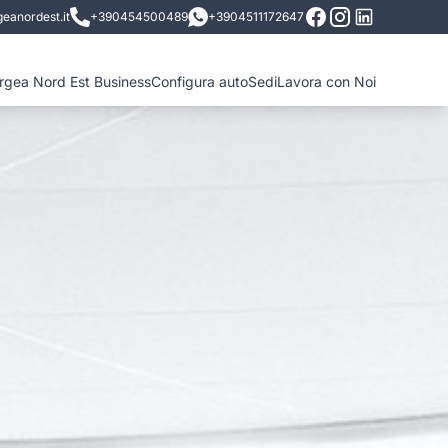
eanordest.it
+390454500489
+3904511172647
ergea Nord Est Business
Configura auto
Sedi
Lavora con Noi