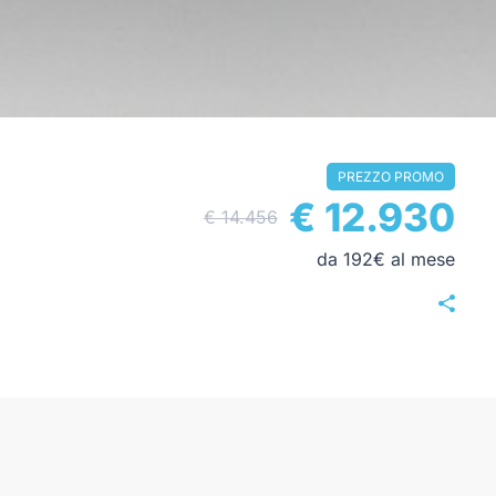
PREZZO PROMO
€ 12.930
€ 14.456
da 192€ al mese