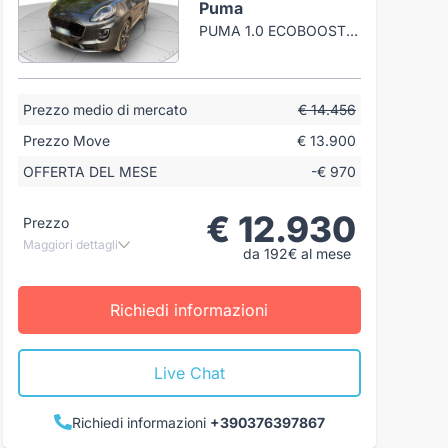
Puma
PUMA 1.0 ECOBOOST H TITANIUM S&S 125CV
Prezzo medio di mercato
€ 14.456
Prezzo Move
€ 13.900
OFFERTA DEL MESE
-€ 970
€ 12.930
Prezzo
Maggiori dettagli
da 192€ al mese
Richiedi informazioni
Live Chat
Richiedi informazioni
+390376397867