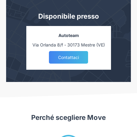
scheda sono conformi a quelli presenti nell'auto. Tuttavia, a
causa della non uniformità dei dati pubblicati dai diversi
Disponibile presso
portali è possibile che ci siano degli errori. Ci scusiamo per
l'inconveniente e vi invitiamo a verificare le caratteristiche
dello specifico veicolo con un nostro consulente.
Autoteam
Autoteam S.r.l. declina ogni responsabilità per eventuali
Via Orlanda 8/f - 30173 Mestre (VE)
involontarie incongruenze, che non rappresentano in alcun
Contattaci
modo un impegno contrattuale.
N3039375
Perché scegliere Move