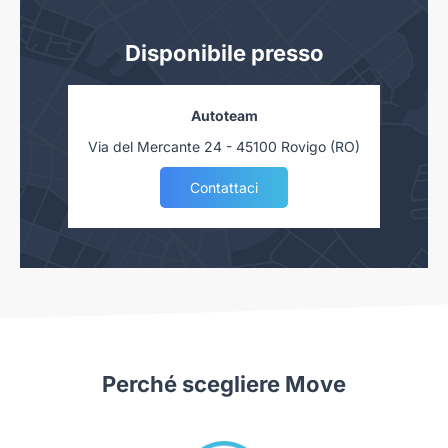
scheda sono conformi a quelli presenti nell'auto. Tuttavia, a
causa della non uniformità dei dati pubblicati dai diversi
Disponibile presso
portali è possibile che ci siano degli errori. Ci scusiamo per
l'inconveniente e vi invitiamo a verificare le caratteristiche
dello specifico veicolo con un nostro consulente.
Autoteam
Autoteam S.r.l. declina ogni responsabilità per eventuali
Via del Mercante 24 - 45100 Rovigo (RO)
involontarie incongruenze, che non rappresentano in alcun
Contattaci
modo un impegno contrattuale.
Ed in più, puoi finanziarla:
Fino a 96 mesi con TAN 5.99%, comprensivo di polizze: furto,
incendio, rapina, eventi naturali, grandine, atti vandalici, ed in
più con le seguenti polizze: Cover Gear, Golden Green
Protection e Gold kasco. ANCHE SENZA ANTICIPO!!!***
*Il prezzo listino è incluso di:IVA, IPT (PD, RO, VE, VR, TV), Kit
Courtesy, Gestione immatricolazione, PFU, imposta di bollo e
Perché scegliere Move
Polizza collisione 1.000 36 mesi.
**Il prezzo è escluso di: IVA, Passaggio di proprietà e kit
Courtesy.