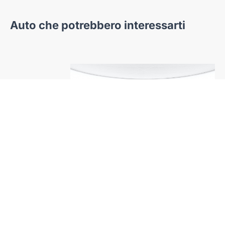
Auto che potrebbero interessarti
a
Alfa Romeo
tage
Tonale