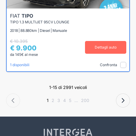
FIAT
TIPO
TIPO 1.3 MULTIJET 95CV LOUNGE
2018 | 88.880km | Diesel | Manuale
€ 10.395
€ 9.900
Dettagli auto
da 145€ al mese
1 disponibili
Confronta
1-15 di 2991 veicoli
1
2
3
4
5
...
200