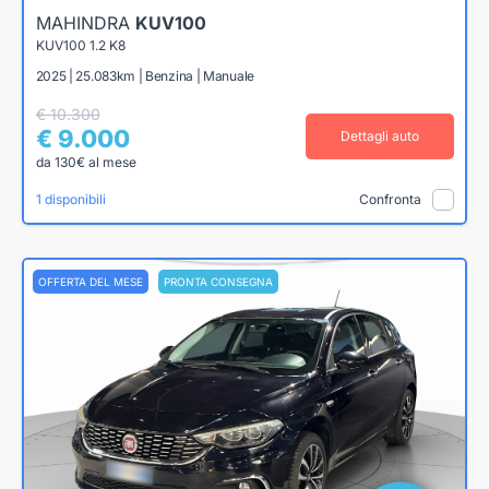
MAHINDRA
KUV100
KUV100 1.2 K8
2025 | 25.083km | Benzina | Manuale
€ 10.300
€ 9.000
Dettagli auto
da 130€ al mese
1 disponibili
Confronta
OFFERTA DEL MESE
PRONTA CONSEGNA