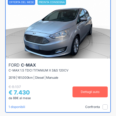
OFFERTA DEL MESE
PRONTA CONSEGNA
FORD
C-MAX
C-MAX 1.5 TDCI TITANIUM X S&S 120CV
2019 | 161.000km | Diesel | Manuale
€ 8.137
€ 7.430
Dettagli auto
da 88€ al mese
1 disponibili
Confronta