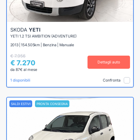
SKODA
YETI
YETI 1.2 TSI AMBITION (ADVENTURE)
2013 | 154.505km | Benzina | Manuale
€ 7.956
€ 7.270
Dettagli auto
da 87€ al mese
1 disponibili
Confronta
SALDI ESTIVI
PRONTA CONSEGNA