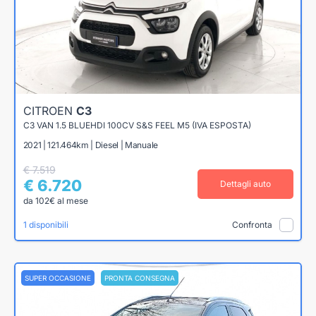
CITROEN
C3
C3 VAN 1.5 BLUEHDI 100CV S&S FEEL M5 (IVA ESPOSTA)
2021 | 121.464km | Diesel | Manuale
€ 7.519
€ 6.720
Dettagli auto
da 102€ al mese
1 disponibili
Confronta
SUPER OCCASIONE
PRONTA CONSEGNA