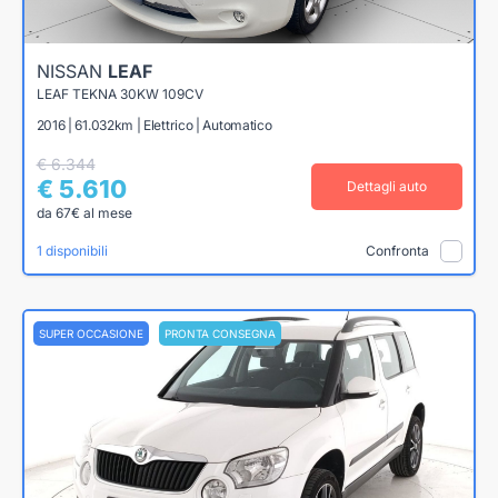
NISSAN
LEAF
LEAF TEKNA 30KW 109CV
2016 | 61.032km | Elettrico | Automatico
€ 6.344
€ 5.610
Dettagli auto
da 67€ al mese
1 disponibili
Confronta
SUPER OCCASIONE
PRONTA CONSEGNA