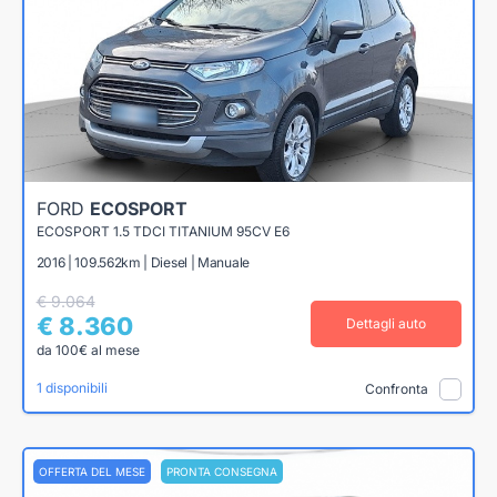
FORD
ECOSPORT
ECOSPORT 1.5 TDCI TITANIUM 95CV E6
2016 | 109.562km | Diesel | Manuale
€ 9.064
€ 8.360
Dettagli auto
da 100€ al mese
1 disponibili
Confronta
OFFERTA DEL MESE
PRONTA CONSEGNA