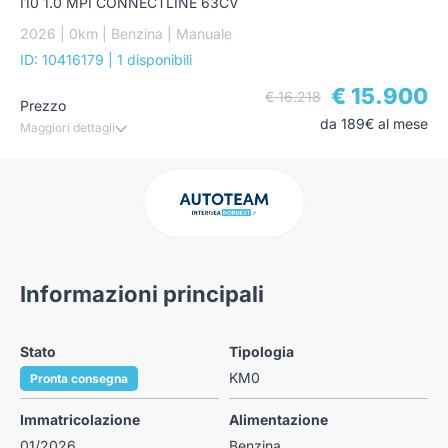
I10 1.0 MPI CONNECTLINE 63CV
2026 | 0km | Benzina | Manuale
ID: 10416179
| 1 disponibili
€ 15.900
€ 16.218
Prezzo
da 189€ al mese
Maggiori dettagli
Informazioni principali
Stato
Tipologia
KM0
Pronta consegna
Immatricolazione
Alimentazione
01/2026
Benzina