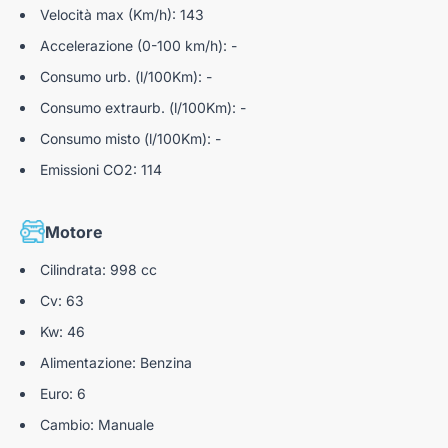
Sistema di riconoscimento dei limiti di velocità
Velocità max (Km/h): 143
(I.S.L.A./M.S.L.A.)
Accelerazione (0-100 km/h): -
Freni a disco anteriori
Consumo urb. (l/100Km): -
Sistema di mantenimento attivo della corsia
Consumo extraurb. (l/100Km): -
(L.K.A./L.F.A.)
Consumo misto (l/100Km): -
Sensori di parcheggio posteriori con retrocamera
Emissioni CO2: 114
Motore
Cilindrata: 998 cc
Cv: 63
Kw: 46
Alimentazione: Benzina
Euro: 6
Cambio: Manuale