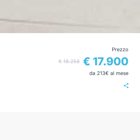
Prezzo
€ 17.900
€ 18.258
da 213€ al mese