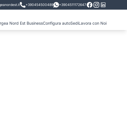
eanordest.it
+390454500489
+3904511172647
ergea Nord Est Business
Configura auto
Sedi
Lavora con Noi