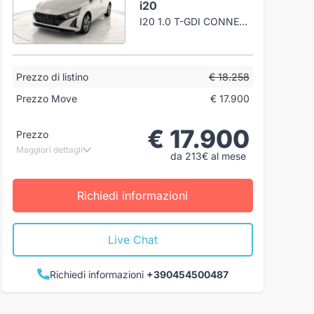
i20
I20 1.0 T-GDI CONNECTLINE 90CV MT
Prezzo di listino
€ 18.258
Prezzo Move
€ 17.900
€ 17.900
Prezzo
Maggiori dettagli
da 213€ al mese
Richiedi informazioni
Live Chat
Richiedi informazioni
+390454500487