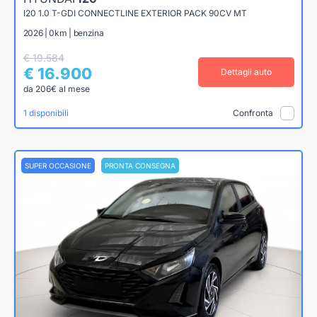
I20 1.0 T-GDI CONNECTLINE EXTERIOR PACK 90CV MT
2026 | 0km | benzina
€ 19.584
€ 16.900
Dettagli auto
da 206€ al mese
1 disponibili
Confronta
SUPER OCCASIONE
PRONTA CONSEGNA