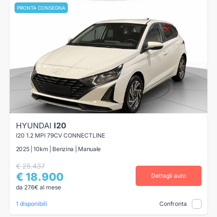
PRONTA CONSEGNA
HYUNDAI
I20
I20 1.2 MPI 79CV CONNECTLINE
2025 | 10km | Benzina | Manuale
€ 25.437
€ 18.900
Dettagli auto
da 276€ al mese
1 disponibili
Confronta