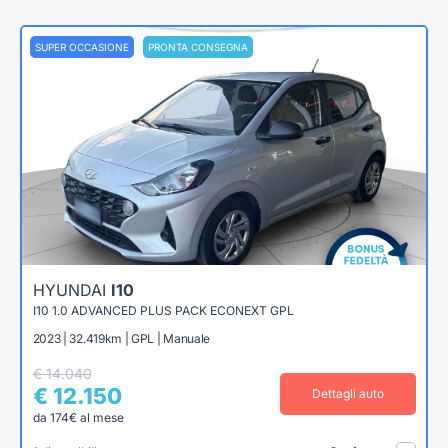
SUPER OCCASIONE
PRONTA CONSEGNA
HYUNDAI
I10
I10 1.0 ADVANCED PLUS PACK ECONEXT GPL
2023 | 32.419km | GPL | Manuale
€ 14.040
€ 12.150
Dettagli auto
da 174€ al mese