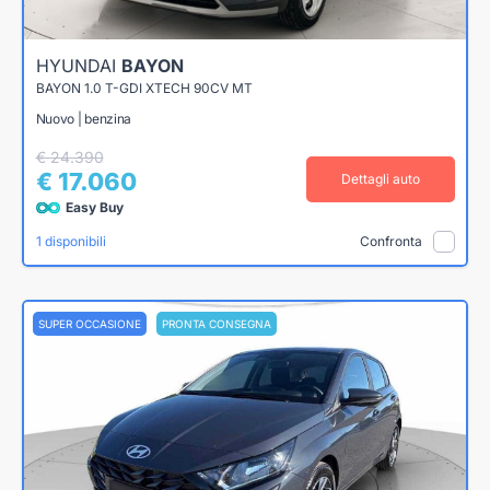
HYUNDAI
BAYON
BAYON 1.0 T-GDI XTECH 90CV MT
Nuovo | benzina
€ 24.390
€ 17.060
Dettagli auto
Easy Buy
1 disponibili
Confronta
SUPER OCCASIONE
PRONTA CONSEGNA