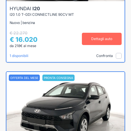
HYUNDAI
I20
I20 1.0 T-GDI CONNECTLINE 90CV MT
Nuovo | benzina
€ 22.270
€ 16.020
Dettagli auto
da 218€ al mese
1 disponibili
Confronta
OFFERTA DEL MESE
PRONTA CONSEGNA