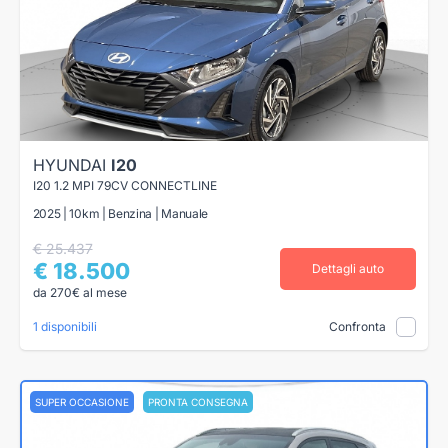
HYUNDAI
I20
I20 1.2 MPI 79CV CONNECTLINE
2025 | 10km | Benzina | Manuale
€ 25.437
€ 18.500
Dettagli auto
da 270€ al mese
1 disponibili
Confronta
SUPER OCCASIONE
PRONTA CONSEGNA