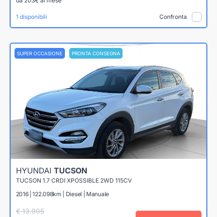
da 203€ al mese
1 disponibili
Confronta
SUPER OCCASIONE
PRONTA CONSEGNA
HYUNDAI
TUCSON
TUCSON 1.7 CRDI XPOSSIBLE 2WD 115CV
2016 | 122.098km | Diesel | Manuale
€ 13.905