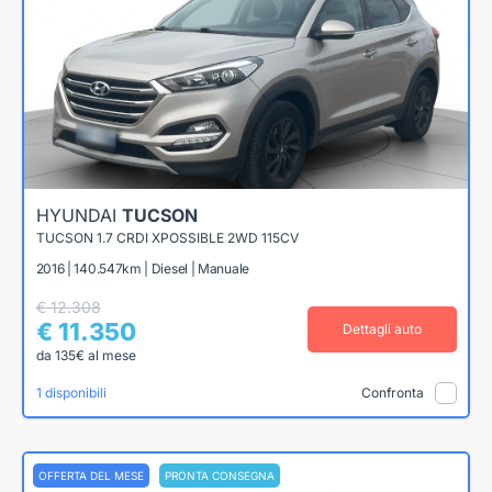
HYUNDAI
TUCSON
TUCSON 1.7 CRDI XPOSSIBLE 2WD 115CV
2016 | 140.547km | Diesel | Manuale
€ 12.308
€ 11.350
Dettagli auto
da 135€ al mese
1 disponibili
Confronta
OFFERTA DEL MESE
PRONTA CONSEGNA