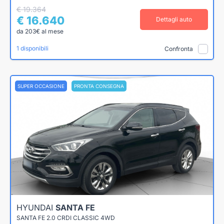
€ 19.364
€ 16.640
Dettagli auto
da 203€ al mese
1 disponibili
Confronta
SUPER OCCASIONE
PRONTA CONSEGNA
HYUNDAI
SANTA FE
SANTA FE 2.0 CRDI CLASSIC 4WD