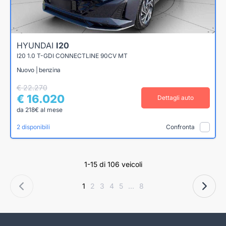
HYUNDAI
I20
I20 1.0 T-GDI CONNECTLINE 90CV MT
Nuovo | benzina
€ 22.270
€ 16.020
Dettagli auto
da 218€ al mese
2 disponibili
Confronta
1-15 di 106 veicoli
1
2
3
4
5
...
8