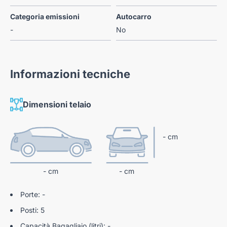
Categoria emissioni
Autocarro
-
No
Informazioni tecniche
Dimensioni telaio
- cm
- cm
- cm
Porte: -
Posti: 5
Capacità Bagagliaio (litri): -