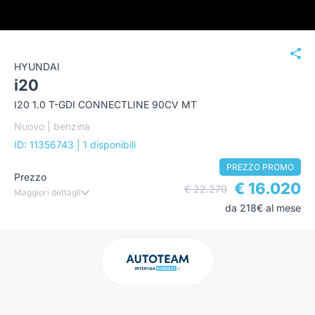
HYUNDAI
i20
I20 1.0 T-GDI CONNECTLINE 90CV MT
Nuovo | benzina
ID: 11356743
| 1 disponibili
PREZZO PROMO
Prezzo
€ 16.020
€ 22.270
Maggiori dettagli
da 218€ al mese