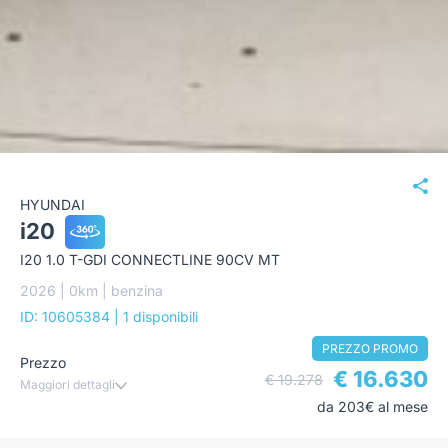
HYUNDAI
i20
I20 1.0 T-GDI CONNECTLINE 90CV MT
2026 | 0km | benzina
ID: 10605384
| 1 disponibili
PREZZO PROMO
Prezzo
€ 16.630
€ 19.278
Maggiori dettagli
da 203€ al mese