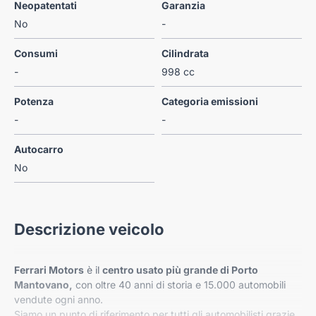
Neopatentati
Garanzia
No
-
Consumi
Cilindrata
-
998 cc
Potenza
Categoria emissioni
-
-
Autocarro
No
Descrizione veicolo
Ferrari Motors
è il
centro usato più grande di Porto
Mantovano,
con oltre 40 anni di storia e 15.000 automobili
vendute ogni anno.
Siamo un punto di riferimento per tutti gli automobilisti grazie