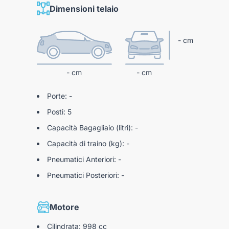
Dimensioni telaio
- cm
- cm
- cm
Porte: -
Posti: 5
Capacità Bagagliaio (litri): -
Capacità di traino (kg): -
Pneumatici Anteriori: -
Pneumatici Posteriori: -
Motore
Cilindrata: 998 cc