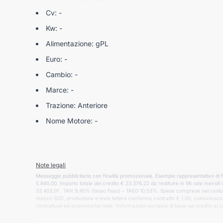
Cv: -
Kw: -
Alimentazione: gPL
Euro: -
Cambio: -
Marce: -
Trazione: Anteriore
Nome Motore: -
Note legali
Messaggio pubblicitario con finalità promozionale. Esempio rappresentativo di
5.840,00. Importo totale del credito € 23.376,22 da restituire in 96 rate mensi
33.403,01 . TAN 9,45% (tasso fisso) – TAEG 10,53%. Spese comprese nel costo tot
mezzo SDD, produzione e invio lettera conferma contratto € 1,00; comunicazione
contrattuali ed economiche nelle “Informazioni europee di base sul credito ai 