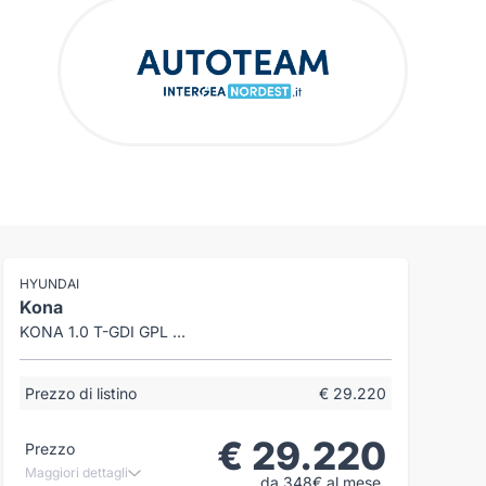
HYUNDAI
Kona
KONA 1.0 T-GDI GPL BUSINESS 2WD 110CV MT
Prezzo di listino
€ 29.220
€ 29.220
Prezzo
Maggiori dettagli
da 348€ al mese