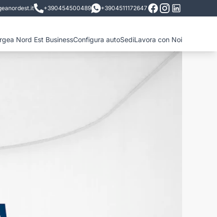
eanordest.it
+390454500489
+3904511172647
ergea Nord Est Business
Configura auto
Sedi
Lavora con Noi