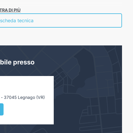
RA DI PIÙ
 scheda tecnica
bile presso
 - 37045 Legnago (VR)