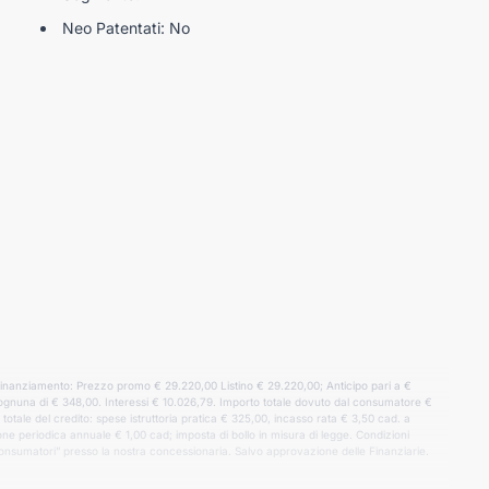
Neo Patentati: No
 finanziamento: Prezzo promo € 29.220,00 Listino € 29.220,00; Anticipo pari a €
li ognuna di € 348,00. Interessi € 10.026,79. Importo totale dovuto dal consumatore €
ale del credito: spese istruttoria pratica € 325,00, incasso rata € 3,50 cad. a
 periodica annuale € 1,00 cad; imposta di bollo in misura di legge. Condizioni
consumatori” presso la nostra concessionaria. Salvo approvazione delle Finanziarie.