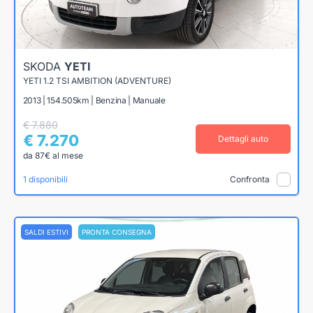
SKODA
YETI
YETI 1.2 TSI AMBITION (ADVENTURE)
2013 | 154.505km | Benzina | Manuale
€ 7.880
€ 7.270
Dettagli auto
da 87€ al mese
1 disponibili
Confronta
SALDI ESTIVI
PRONTA CONSEGNA