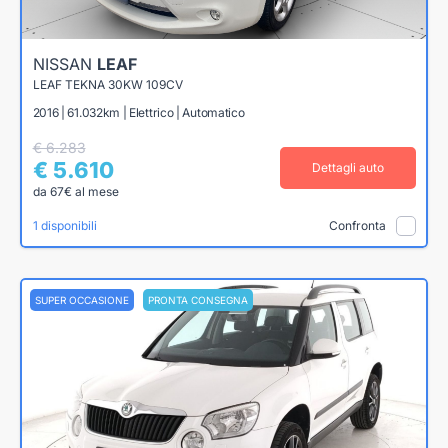
NISSAN
LEAF
LEAF TEKNA 30KW 109CV
2016 | 61.032km | Elettrico | Automatico
€ 6.283
€ 5.610
Dettagli auto
da 67€ al mese
1 disponibili
Confronta
SUPER OCCASIONE
PRONTA CONSEGNA