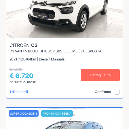
CITROEN
C3
C3 VAN 1.5 BLUEHDI 100CV S&S FEEL M5 (IVA ESPOSTA)
2021 | 121.464km | Diesel | Manuale
€ 7.519
€ 6.720
Dettagli auto
da 102€ al mese
1 disponibili
Confronta
SUPER OCCASIONE
PRONTA CONSEGNA