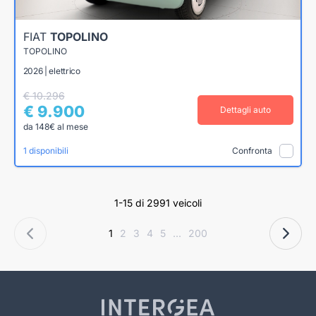
FIAT
TOPOLINO
TOPOLINO
2026 | elettrico
€ 10.296
€ 9.900
Dettagli auto
da 148€ al mese
1 disponibili
Confronta
1-15 di 2991 veicoli
1
2
3
4
5
...
200