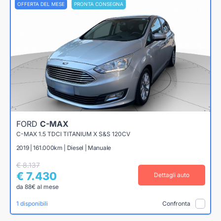
OFFERTA DEL MESE
PRONTA CONSEGNA
FORD
C-MAX
C-MAX 1.5 TDCI TITANIUM X S&S 120CV
2019 | 161.000km | Diesel | Manuale
€ 8.137
€ 7.430
Dettagli auto
da 88€ al mese
1 disponibili
Confronta