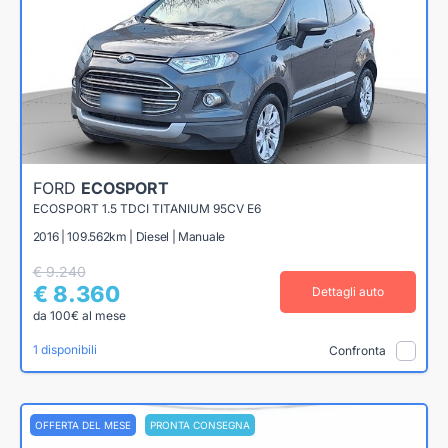
FORD
ECOSPORT
ECOSPORT 1.5 TDCI TITANIUM 95CV E6
2016 | 109.562km | Diesel | Manuale
€ 9.240
€ 8.360
Dettagli auto
da 100€ al mese
1 disponibili
Confronta
OFFERTA DEL MESE
PRONTA CONSEGNA