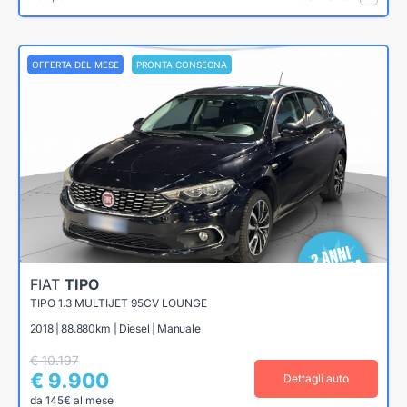
OFFERTA DEL MESE
PRONTA CONSEGNA
FIAT
TIPO
TIPO 1.3 MULTIJET 95CV LOUNGE
2018 | 88.880km | Diesel | Manuale
€ 10.197
€ 9.900
Dettagli auto
da 145€ al mese