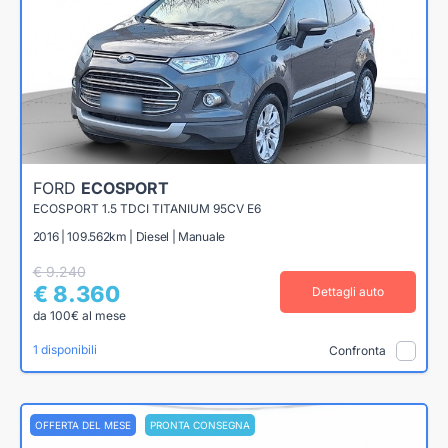
FORD
ECOSPORT
ECOSPORT 1.5 TDCI TITANIUM 95CV E6
2016 | 109.562km | Diesel | Manuale
€ 9.240
€ 8.360
Dettagli auto
da 100€ al mese
1 disponibili
Confronta
OFFERTA DEL MESE
PRONTA CONSEGNA