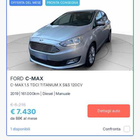
OFFERTA DEL MESE
PRONTA CONSEGNA
FORD
C-MAX
C-MAX 1.5 TDCI TITANIUM X S&S 120CV
2019 | 161.000km | Diesel | Manuale
€ 8.216
€ 7.430
Dettagli auto
da 88€ al mese
1 disponibili
Confronta