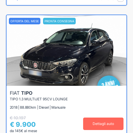
OFFERTA DEL MESE
PRONTA CONSEGNA
FIAT
TIPO
TIPO 1.3 MULTIJET 95CV LOUNGE
2018 | 88.880km | Diesel | Manuale
€ 10.197
€ 9.900
Dettagli auto
da 145€ al mese