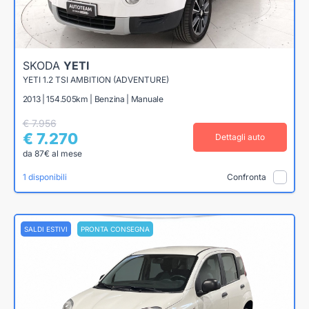
SKODA
YETI
YETI 1.2 TSI AMBITION (ADVENTURE)
2013 | 154.505km | Benzina | Manuale
€ 7.956
€ 7.270
Dettagli auto
da 87€ al mese
1 disponibili
Confronta
SALDI ESTIVI
PRONTA CONSEGNA