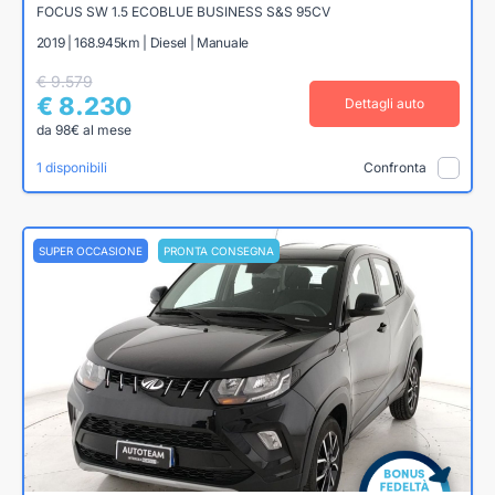
FOCUS SW 1.5 ECOBLUE BUSINESS S&S 95CV
2019 | 168.945km | Diesel | Manuale
€ 9.579
€ 8.230
Dettagli auto
da 98€ al mese
1 disponibili
Confronta
SUPER OCCASIONE
PRONTA CONSEGNA