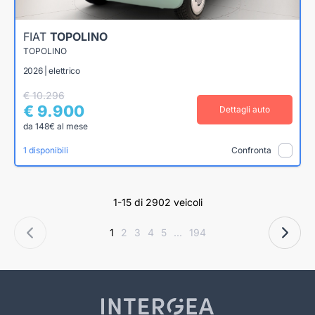
FIAT
TOPOLINO
TOPOLINO
2026 | elettrico
€ 10.296
€ 9.900
Dettagli auto
da 148€ al mese
1 disponibili
Confronta
1-15 di 2902 veicoli
1
2
3
4
5
...
194