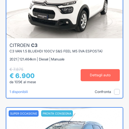
CITROEN
C3
C3 VAN 1.5 BLUEHDI 100CV S&S FEEL M5 (IVA ESPOSTA)
2021 | 121.464km | Diesel | Manuale
€ 7.875
€ 6.900
Dettagli auto
da 105€ al mese
1 disponibili
Confronta
SUPER OCCASIONE
PRONTA CONSEGNA