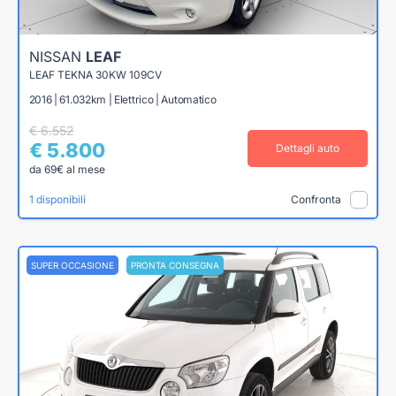
NISSAN
LEAF
LEAF TEKNA 30KW 109CV
2016 | 61.032km | Elettrico | Automatico
€ 6.552
€ 5.800
Dettagli auto
da 69€ al mese
1 disponibili
Confronta
SUPER OCCASIONE
PRONTA CONSEGNA