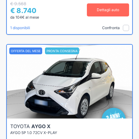
€ 9.568
€ 8.740
Dettagli auto
da 104€ al mese
1 disponibili
Confronta
OFFERTA DEL MESE
PRONTA CONSEGNA
TOYOTA
AYGO X
AYGO 5P 1.0 72CV X-PLAY