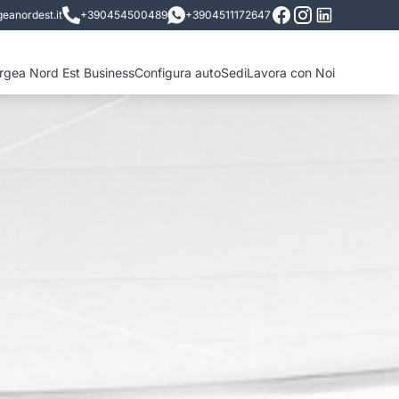
eanordest.it
+390454500489
+3904511172647
ergea Nord Est Business
Configura auto
Sedi
Lavora con Noi