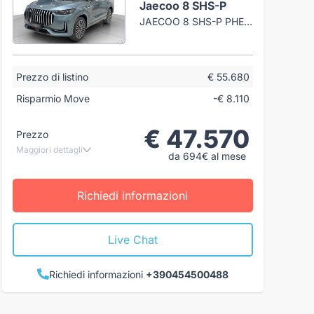
Jaecoo 8 SHS-P
JAECOO 8 SHS-P PHEV 1.5TGDI - TRAZIONE AWD DHT3 EXCLUSIVE AWD - INTERNI NERO
Prezzo di listino
€ 55.680
Risparmio Move
-€ 8.110
€ 47.570
Prezzo
Maggiori dettagli
da 694€ al mese
Richiedi informazioni
Live Chat
Richiedi informazioni
+390454500488