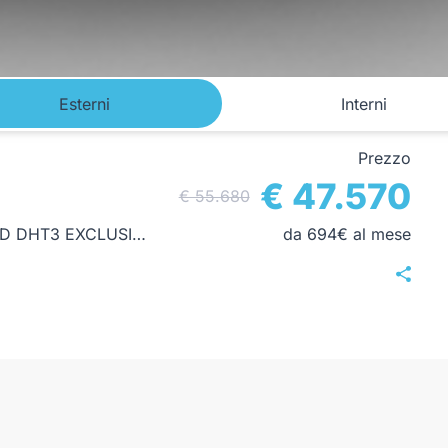
Esterni
Interni
Prezzo
€ 47.570
€ 55.680
JAECOO 8 SHS-P PHEV 1.5TGDI - TRAZIONE AWD DHT3 EXCLUSIVE AWD - INTERNI NERO
da 694€ al mese