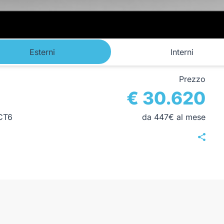
Esterni
Interni
Prezzo
€ 30.620
CT6
da 447€ al mese