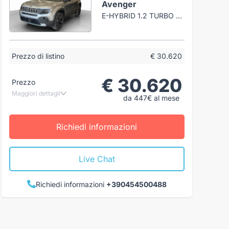
Avenger
E-HYBRID 1.2 TURBO 100CV BLACK EDITION EDCT6
Prezzo di listino
€ 30.620
€ 30.620
Prezzo
Maggiori dettagli
da 447€ al mese
Richiedi informazioni
Live Chat
Richiedi informazioni
+390454500488