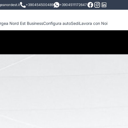
eanordest.it
+390454500489
+3904511172647
ergea Nord Est Business
Configura auto
Sedi
Lavora con Noi