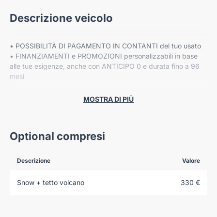
Descrizione veicolo
• POSSIBILITÀ DI PAGAMENTO IN CONTANTI del tuo usato
• FINANZIAMENTI e PROMOZIONI personalizzabili in base
alle tue esigenze, anche con ANTICIPO 0 e durata fino a 96
mesi
• Fino a 8 ANNI DI GARANZIA ESTESA Cover Gear*
MOSTRA DI PIÙ
PREZZO ESCLUSO DI IPT E MESSA SU STRADA
Optional compresi
Descrizione
Valore
VIENI A TROVARCI NELLE NOSTRE SEDI:
Snow + tetto volcano
330 €
-VERONA, Corso Milano 88/B