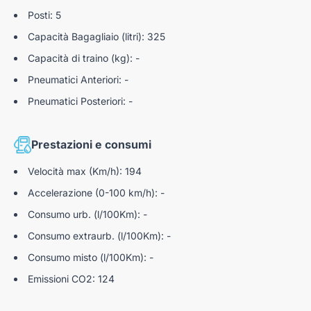
Plancia silver
Sensori di parcheggio a 360°
Posti: 5
Griglia dedicata con profilo nero lucido
Guida autonoma di livello 2 con traffic jam assist
Capacità Bagagliaio (litri): 325
Pad cover con logo The North Face
Capacità di traino (kg): -
Quadro strumenti digitale da 10,25" a colori
Pneumatici Anteriori: -
Pneumatici Posteriori: -
Illuminazione d'ambiente interna con 8 colori
configurabili
Prestazioni e consumi
Velocità max (Km/h): 194
Accelerazione (0-100 km/h): -
Consumo urb. (l/100Km): -
Consumo extraurb. (l/100Km): -
Consumo misto (l/100Km): -
Emissioni CO2: 124