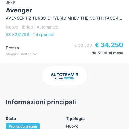
JEEP
Avenger
AVENGER 1.2 TURBO E-HYBRID MHEV THE NORTH FACE 4XE 145CV EDCT6
Nuovo | Ibrido | Automatico
ID: 8261798
| 1 disponibili
€ 34.250
€ 38.520
Prezzo
da 500€ al mese
Maggiori dettagli
Informazioni principali
Stato
Tipologia
Nuovo
Pronta consegna