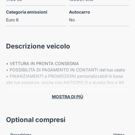
Categoria emissioni
Autocarro
Euro 6
No
Descrizione veicolo
• VETTURA IN PRONTA CONSEGNA
• POSSIBILITÀ DI PAGAMENTO IN CONTANTI del tuo usato
• FINANZIAMENTI e PROMOZIONI personalizzabili in base
alle tue esigenze, anche con ANTICIPO 0 e durata fino a 96
mesi
• Fino a 8 ANNI DI GARANZIA ESTESA Cover Gear*
MOSTRA DI PIÙ
VIENI A TROVARCI NELLE NOSTRE SEDI:
Optional compresi
-VERONA, Corso Milano 88/B
-VERONA, Via Fermi 41
-VERONA, Via Gardesane 66
Descrizione
Valore