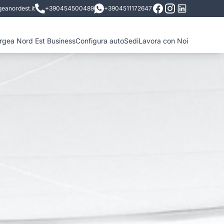
eanordest.it
+390454500489
+3904511172647
ergea Nord Est Business
Configura auto
Sedi
Lavora con Noi