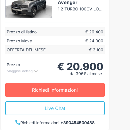
Avenger
1.2 TURBO 100CV LONGITUDE
Prezzo di listino
€ 26.400
Prezzo Move
€ 24.000
OFFERTA DEL MESE
-€ 3.100
€ 20.900
Prezzo
Maggiori dettagli
da 306€ al mese
Richiedi informazioni
Live Chat
Richiedi informazioni
+390454500488