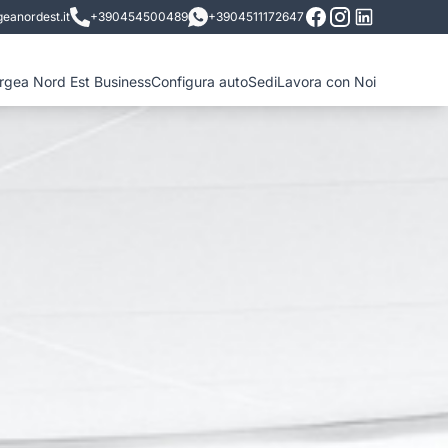
eanordest.it
+390454500489
+3904511172647
ergea Nord Est Business
Configura auto
Sedi
Lavora con Noi