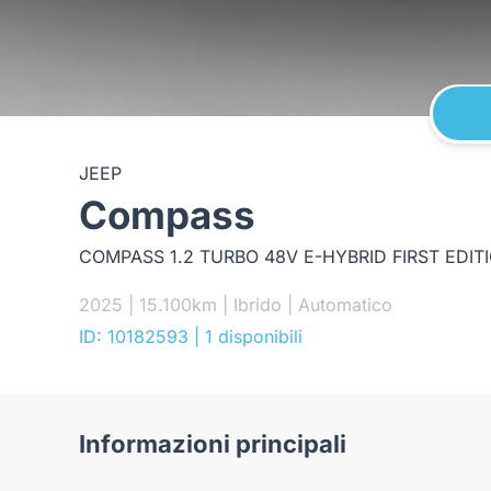
JEEP
Compass
2025 | 15.100km | Ibrido | Automatico
ID: 10182593
| 1 disponibili
Informazioni principali