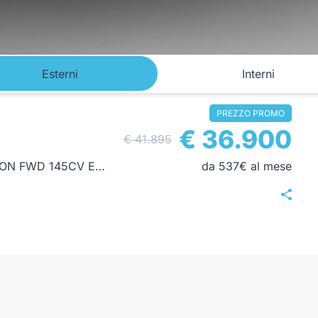
Esterni
Interni
PREZZO PROMO
€ 36.900
€ 41.895
COMPASS 1.2 TURBO 48V E-HYBRID FIRST EDITION FWD 145CV EDCT6
da 537€ al mese