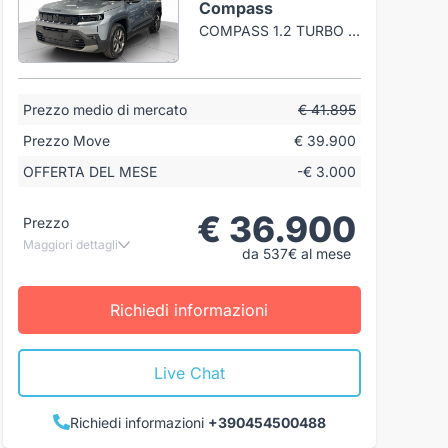
Compass
COMPASS 1.2 TURBO 48V E-HYBRID FIRST EDITION FWD 145CV EDCT6
Prezzo medio di mercato
€ 41.895
Prezzo Move
€ 39.900
OFFERTA DEL MESE
-€ 3.000
€ 36.900
Prezzo
Maggiori dettagli
da 537€ al mese
Richiedi informazioni
Live Chat
Richiedi informazioni
+390454500488