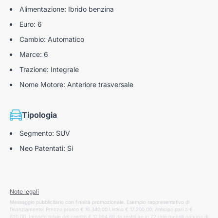
Alimentazione: Ibrido benzina
Euro: 6
Cambio: Automatico
Marce: 6
Trazione: Integrale
Nome Motore: Anteriore trasversale
Tipologia
Segmento: SUV
Neo Patentati: Si
Note legali
Messaggio pubblicitario con finalità promozionale. Esempio rappresentativo di
finanziamento: Prezzo promo € 16.340,00 Listino € 17.200,00; Anticipo pari a €
820,00. Importo totale del credito € 17.994,69 da restituire in 72 rate mensili ognuna di