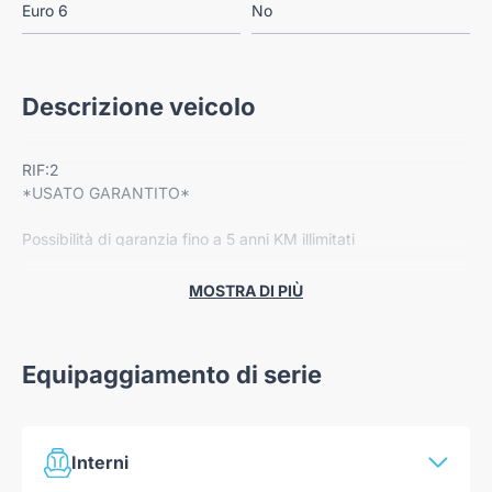
Euro 6
No
Descrizione veicolo
RIF:2
*USATO GARANTITO*
Possibilità di garanzia fino a 5 anni KM illimitati
Dotazione:
MOSTRA DI PIÙ
-Cerchi in lega
-Radio Bluetooth
-Climatizzatore automatico
Equipaggiamento di serie
-Navigatore
-Retrocamera
-Sensori di parcheggio
-Cruise control
Interni
-Fari a LED