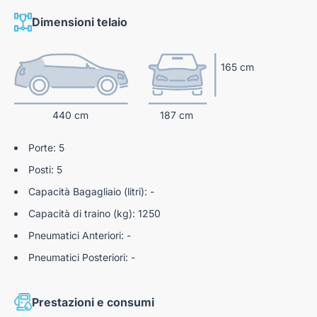
ciclisti
Dimensioni telaio
Rilevatore di stanchezza
Hill Descent Control
165 cm
Full Speed Forward Collision Warning
Traffic Sign Recognition
440 cm
187 cm
Intelligent Speed Assist
Porte: 5
Lane Support System
Posti: 5
Adaptive Cruise Control
Capacità Bagagliaio (litri): -
Sensori Di Parcheggio Posteriori
Capacità di traino (kg): 1250
Retrocamera
Pneumatici Anteriori: -
Pneumatici Posteriori: -
Prestazioni e consumi