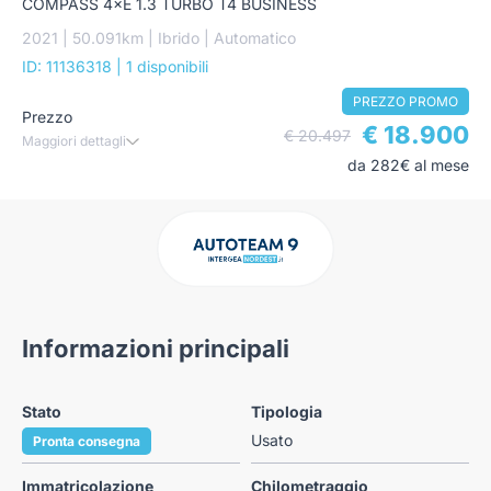
COMPASS 4×E 1.3 TURBO T4 BUSINESS
2021 | 50.091km | Ibrido | Automatico
ID: 11136318
| 1 disponibili
PREZZO PROMO
Prezzo
€ 18.900
€ 20.497
Maggiori dettagli
da 282€ al mese
Informazioni principali
Stato
Tipologia
Usato
Pronta consegna
Immatricolazione
Chilometraggio