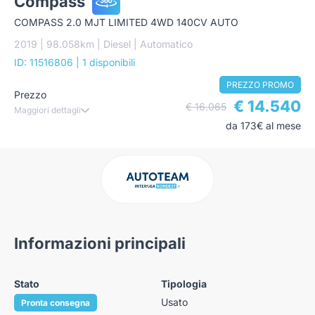
Compass
COMPASS 2.0 MJT LIMITED 4WD 140CV AUTO
2019 | 98.058km | Diesel | Automatico
ID: 11516806
| 1 disponibili
PREZZO PROMO
Prezzo
€ 14.540
€ 16.065
Maggiori dettagli
da 173€ al mese
Informazioni principali
Stato
Tipologia
Usato
Pronta consegna