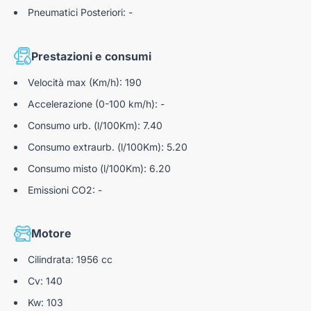
per comm.- per export ecc.
Pneumatici Posteriori: -
__________________________________________________________________
-NOTA BENE: la dotazione tecnica e gli accessori indicati nella
Prestazioni e consumi
presente scheda sono conformi a quelli presenti nell’auto.
-Tuttavia, a causa della non uniformità dei dati pubblicati dai
Velocità max (Km/h): 190
diversi portali è possibile che ci siano degli ERRORI.
Accelerazione (0-100 km/h): -
-Ci scusiamo per l'inconveniente e vi invitiamo a verificare le
caratteristiche dello specifico veicolo con un nostro
Consumo urb. (l/100Km): 7.40
consulente.
Consumo extraurb. (l/100Km): 5.20
-Autoteam S.r.l. DECLINA ogni responsabilità per eventuali
Consumo misto (l/100Km): 6.20
involontarie incongruenze, che non rappresentano in alcun
Emissioni CO2: -
modo un impegno contrattuale.
U3040174
Motore
Cilindrata: 1956 cc
Cv: 140
Kw: 103