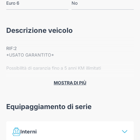
Euro 6
No
Descrizione veicolo
RIF:2
*USATO GARANTITO*
Possibilità di garanzia fino a 5 anni KM illimitati
Dotazione:
MOSTRA DI PIÙ
-Cerchi in lega
-Radio Bluetooth
-Climatizzatore
Equipaggiamento di serie
-Apple car play
-Sensori di parcheggio posteriori
-Cruise control
-Luci diurne a LED
Interni