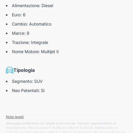
Alimentazione: Diesel
Euro: 6
Cambio: Automatico
Marce: 9
Trazione: Integrale
Nome Motore: Multijet II
Tipologia
Segmento: SUV
Neo Patentati: Si
Note legali
Messaggio pubblicitario con finalità promozionale. Esempio rappresentativo di
finanziamento: Prezzo promo € 14.540,00 Listino € 15.300,00; Anticipo pari a €
2.910,00. Importo totale del credito € 11.628,00 da restituire in 96 rate mensili ognuna