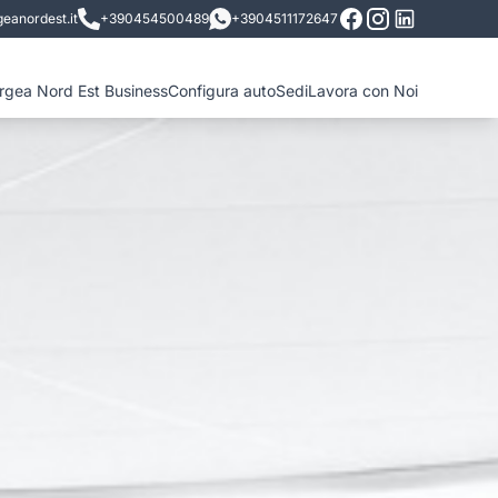
eanordest.it
+390454500489
+3904511172647
ergea Nord Est Business
Configura auto
Sedi
Lavora con Noi