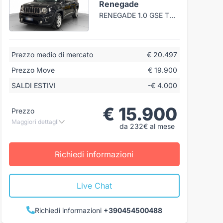
Renegade
RENEGADE 1.0 GSE T3 120CV LIMITED
Prezzo medio di mercato
€ 20.497
Prezzo Move
€ 19.900
SALDI ESTIVI
-€ 4.000
€ 15.900
Prezzo
Maggiori dettagli
da 232€ al mese
Richiedi informazioni
Live Chat
Richiedi informazioni
+390454500488