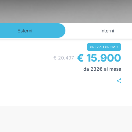
Esterni
Interni
PREZZO PROMO
€ 15.900
€ 20.497
da 232€ al mese