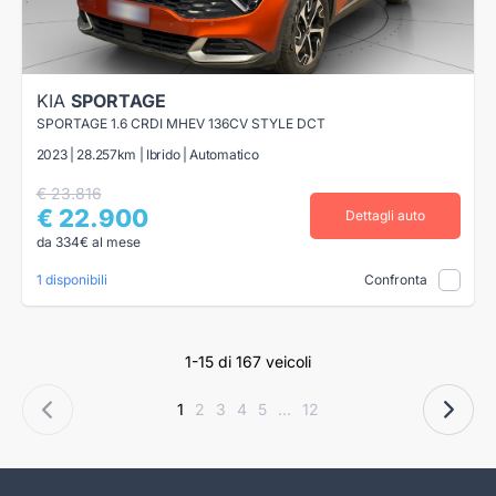
KIA
SPORTAGE
SPORTAGE 1.6 CRDI MHEV 136CV STYLE DCT
2023 | 28.257km | Ibrido | Automatico
€ 23.816
€ 22.900
Dettagli auto
da 334€ al mese
1 disponibili
Confronta
1-15 di 167 veicoli
1
2
3
4
5
...
12