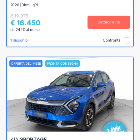
2026 | 0km | gPL
€ 19.075
€ 16.450
Dettagli auto
da 242€ al mese
1 disponibili
Confronta
OFFERTA DEL MESE
PRONTA CONSEGNA
KIA
SPORTAGE