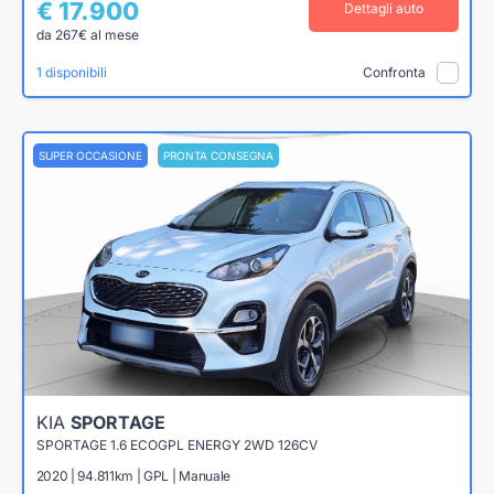
€ 17.900
Dettagli auto
da 267€ al mese
1 disponibili
Confronta
SUPER OCCASIONE
PRONTA CONSEGNA
KIA
SPORTAGE
SPORTAGE 1.6 ECOGPL ENERGY 2WD 126CV
2020 | 94.811km | GPL | Manuale