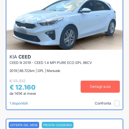
KIA
CEED
CEED III 2019 - CEED 1.4 MPI PURE ECO GPL 96CV
2019 | 88.722km | GPL | Manuale
€ 13.312
€ 12.160
Dettagli auto
da 145€ al mese
1 disponibili
Confronta
OFFERTA DEL MESE
PRONTA CONSEGNA