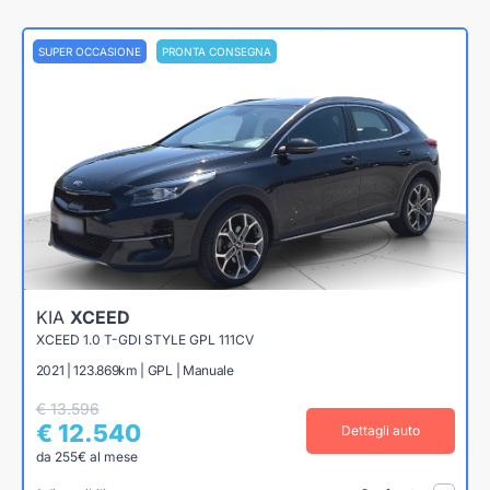
SUPER OCCASIONE
PRONTA CONSEGNA
KIA
XCEED
XCEED 1.0 T-GDI STYLE GPL 111CV
2021 | 123.869km | GPL | Manuale
€ 13.596
€ 12.540
Dettagli auto
da 255€ al mese