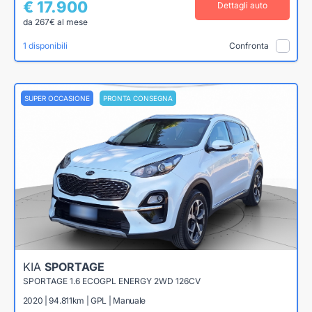
€ 17.900
Dettagli auto
da 267€ al mese
1 disponibili
Confronta
SUPER OCCASIONE
PRONTA CONSEGNA
KIA
SPORTAGE
SPORTAGE 1.6 ECOGPL ENERGY 2WD 126CV
2020 | 94.811km | GPL | Manuale