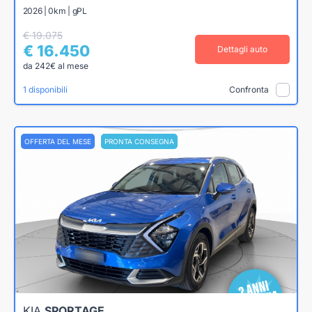
2026 | 0km | gPL
€ 19.075
€ 16.450
Dettagli auto
da 242€ al mese
1 disponibili
Confronta
OFFERTA DEL MESE
PRONTA CONSEGNA
KIA
SPORTAGE