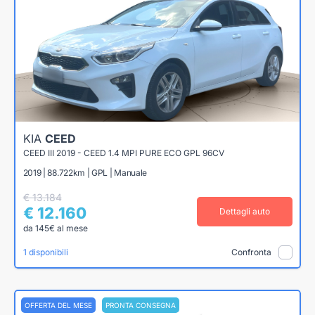
KIA
CEED
CEED III 2019 - CEED 1.4 MPI PURE ECO GPL 96CV
2019 | 88.722km | GPL | Manuale
€ 13.184
€ 12.160
Dettagli auto
da 145€ al mese
1 disponibili
Confronta
OFFERTA DEL MESE
PRONTA CONSEGNA