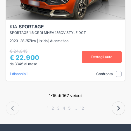
KIA
SPORTAGE
SPORTAGE 1.6 CRDI MHEV 136CV STYLE DCT
2023 | 28.257km | Ibrido | Automatico
€ 24.045
€ 22.900
Dettagli auto
da 334€ al mese
1 disponibili
Confronta
1-15 di 167 veicoli
1
2
3
4
5
...
12