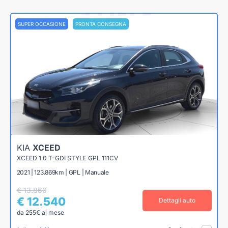
SUPER OCCASIONE
PRONTA CONSEGNA
KIA
XCEED
XCEED 1.0 T-GDI STYLE GPL 111CV
2021 | 123.869km | GPL | Manuale
€ 13.860
€ 12.540
Dettagli auto
da 255€ al mese