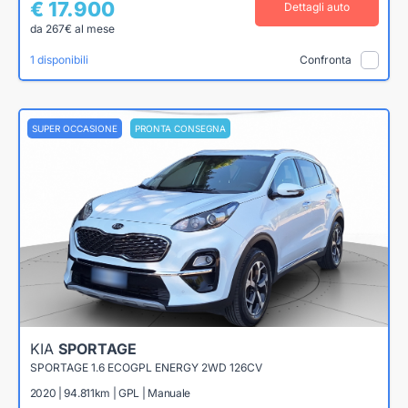
€ 17.900
Dettagli auto
da 267€ al mese
1 disponibili
Confronta
SUPER OCCASIONE
PRONTA CONSEGNA
KIA
SPORTAGE
SPORTAGE 1.6 ECOGPL ENERGY 2WD 126CV
2020 | 94.811km | GPL | Manuale