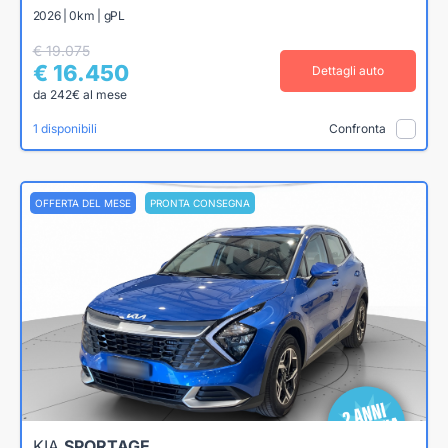
2026 | 0km | gPL
€ 19.075
€ 16.450
Dettagli auto
da 242€ al mese
1 disponibili
Confronta
OFFERTA DEL MESE
PRONTA CONSEGNA
KIA
SPORTAGE