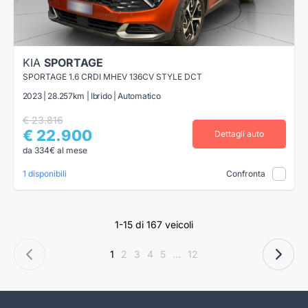
KIA
SPORTAGE
SPORTAGE 1.6 CRDI MHEV 136CV STYLE DCT
2023 | 28.257km | Ibrido | Automatico
€ 23.816
€ 22.900
Dettagli auto
da 334€ al mese
1 disponibili
Confronta
1-15 di 167 veicoli
1
2
3
4
5
...
12