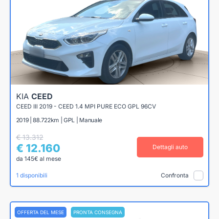
KIA
CEED
CEED III 2019 - CEED 1.4 MPI PURE ECO GPL 96CV
2019 | 88.722km | GPL | Manuale
€ 13.312
€ 12.160
Dettagli auto
da 145€ al mese
1 disponibili
Confronta
OFFERTA DEL MESE
PRONTA CONSEGNA