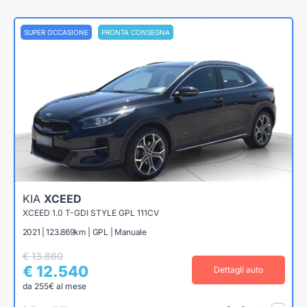
SUPER OCCASIONE
PRONTA CONSEGNA
KIA
XCEED
XCEED 1.0 T-GDI STYLE GPL 111CV
2021 | 123.869km | GPL | Manuale
€ 13.860
€ 12.540
Dettagli auto
da 255€ al mese