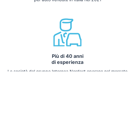
Più di 40 anni
di esperienza
Le società del gruppo Intergea Nordest operano nel mercato
automotive da 40 anni e sono garanzia di solidità e affidabilità
Prodotti finanziari