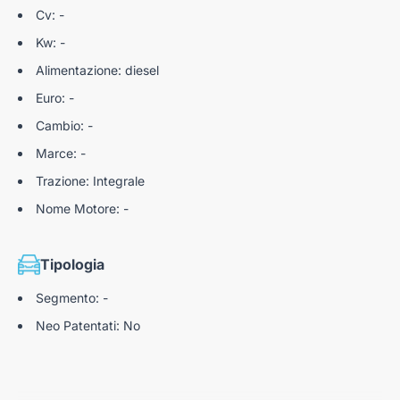
Nota bene: l’annuncio è stato redatto con la massima cura e
Cv: -
precisione, tuttavia, in rari casi, potrebbero capitare degli
Kw: -
errori di scrittura in buona fede. La verifica della corretta
Alimentazione: diesel
descrizione del veicolo spetta al cliente in fase di visione
dell’auto preventiva contratto.
Euro: -
L’ annuncio ha finalità descrittive e non contrattuali, la
Cambio: -
dotazione tecnica e gli accessori indicati nella presente
scheda sono conformi a quelli presenti nell'auto. Tuttavia, a
Marce: -
causa della non uniformità dei dati pubblicati dai diversi
Trazione: Integrale
portali è possibile che ci siano degli errori. Ci scusiamo per
l'inconveniente e vi invitiamo a verificare le caratteristiche
Nome Motore: -
dello specifico veicolo con un nostro consulente
Autoteam S.r.l. declina ogni responsabilità per eventuali
involontarie incongruenze, che non rappresentano in alcun
Tipologia
modo un impegno contrattuale."
N3039832
Segmento: -
Neo Patentati: No