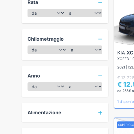
Rata
Chilometraggio
KIA
XC
XCEED 1.
2021 | 12
Anno
€ 13.72
€ 12
da 255€ a
1 disponibi
Alimentazione
SUPER OC