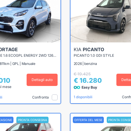
ORTAGE
KIA
PICANTO
SPORTAGE 1.6 ECOGPL ENERGY 2WD 126CV
PICANTO 1.0 GDI STYLE
.811km | GPL | Manuale
2026 | benzina
4
€ 19.425
.010
€ 16.280
Dettagli auto
Detta
al mese
Easy Buy
Conf
1 disponibili
Confronta
li
CASIONE
PRONTA CONSEGNA
OFFERTA DEL MESE
PRONTA CONS