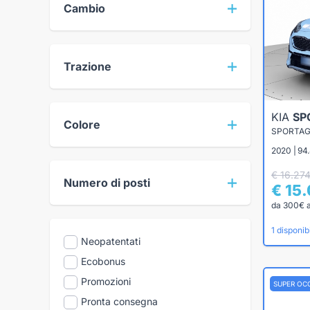
Cambio
Trazione
KIA
SP
Colore
2020 | 94
€ 16.27
Numero di posti
€ 15
da 300€ 
1 disponibi
Neopatentati
Ecobonus
Promozioni
SUPER OC
Pronta consegna