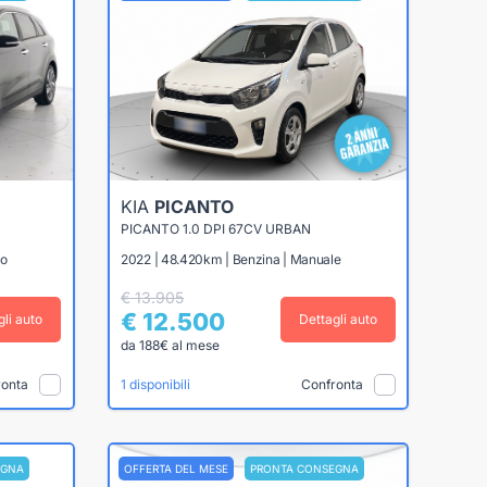
KIA
PICANTO
PICANTO 1.0 DPI 67CV URBAN
co
2022 | 48.420km | Benzina | Manuale
€ 13.905
€ 12.500
gli auto
Dettagli auto
da 188€ al mese
ronta
Confronta
1 disponibili
EGNA
OFFERTA DEL MESE
PRONTA CONSEGNA