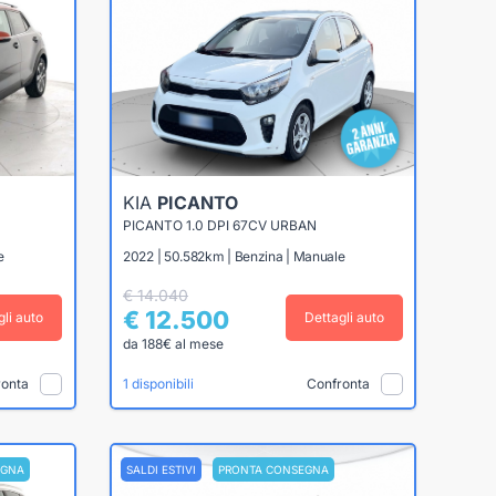
KIA
PICANTO
PICANTO 1.0 DPI 67CV URBAN
e
2022 | 50.582km | Benzina | Manuale
€ 14.040
€ 12.500
gli auto
Dettagli auto
da 188€ al mese
ronta
Confronta
1 disponibili
EGNA
SALDI ESTIVI
PRONTA CONSEGNA