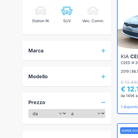
Station W.
SUV
Veic. Comm.
Marca
KIA
CE
2019 | 88
Modello
€ 13.44
€ 12
da 145€ a
Prezzo
1 disponibi
SUPER OC