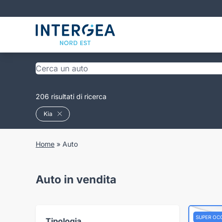
206 risultati di ricerca
Kia
Home
»
Auto
Auto in vendita
SUPER OC
Tipologia