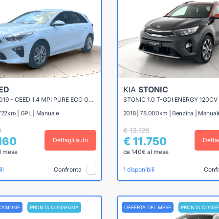
ED
KIA
STONIC
CEED III 2019 - CEED 1.4 MPI PURE ECO GPL 96CV
STONIC 1.0 T-GDI ENERGY 120CV
.722km | GPL | Manuale
2018 | 78.000km | Benzina | Manual
0
€ 13.125
.160
€ 11.750
Dettagli auto
Detta
l mese
da 140€ al mese
Confronta
Conf
li
1 disponibili
CASIONE
PRONTA CONSEGNA
OFFERTA DEL MESE
PRONTA CONS