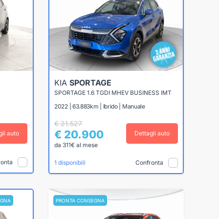
KIA
SPORTAGE
SPORTAGE 1.6 TGDI MHEV BUSINESS IMT
2022 | 63.883km | Ibrido | Manuale
€ 21.527
€ 20.900
gli auto
Dettagli auto
da 311€ al mese
ronta
Confronta
1 disponibili
EGNA
PRONTA CONSEGNA