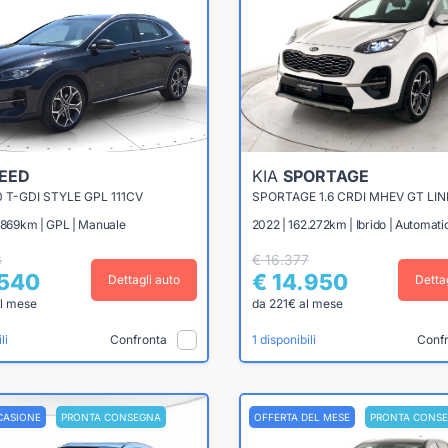
EED
KIA
SPORTAGE
0 T-GDI STYLE GPL 111CV
SPORTAGE 1.6 CRDI MHEV GT LIN
3.869km | GPL | Manuale
2022 | 162.272km | Ibrido | Automati
8
€ 16.377
.540
€ 14.950
Dettagli auto
Detta
l mese
da 221€ al mese
Confronta
Conf
li
1 disponibili
CASIONE
PRONTA CONSEGNA
OFFERTA DEL MESE
PRONTA CONS