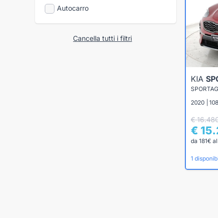
Autocarro
Cancella tutti i filtri
KIA
SP
2020 | 108
€ 16.48
€ 15
da 181€ a
1 disponibi