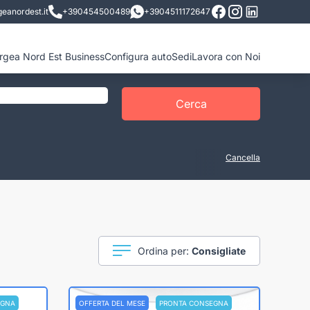
eanordest.it
+390454500489
+3904511172647
ergea Nord Est Business
Configura auto
Sedi
Lavora con Noi
Cerca
Cancella
Ordina per:
Consigliate
EGNA
OFFERTA DEL MESE
PRONTA CONSEGNA