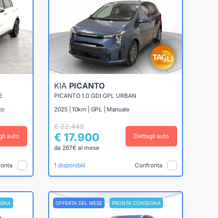
KIA
PICANTO
E
PICANTO 1.0 GDI GPL URBAN
co
2025 | 10km | GPL | Manuale
€ 22.448
€ 17.900
gli auto
Dettagli auto
da 267€ al mese
ronta
Confronta
1 disponibili
EGNA
OFFERTA DEL MESE
PRONTA CONSEGNA