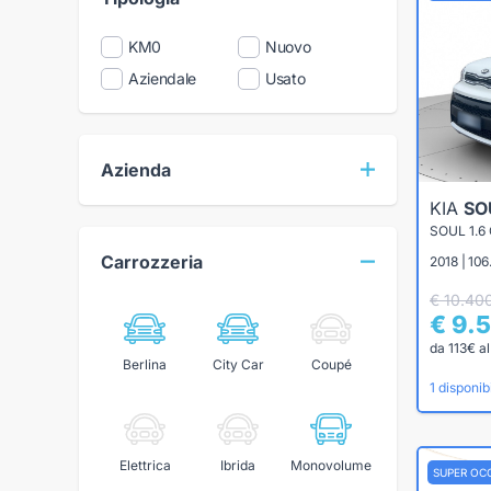
KM0
Nuovo
Aziendale
Usato
Azienda
KIA
SO
SOUL 1.6
Carrozzeria
2018 | 106
€ 10.40
€ 9.
da 113€ a
Berlina
City Car
Coupé
1 disponibi
Elettrica
Ibrida
Monovolume
SUPER OC