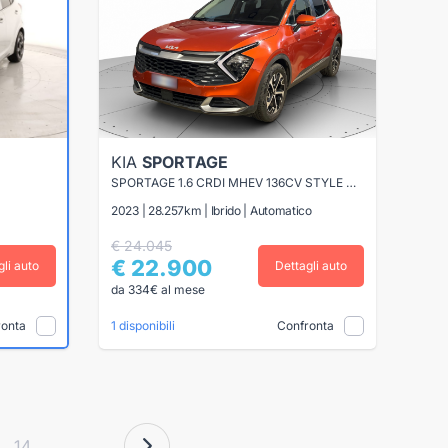
KIA
SPORTAGE
SPORTAGE 1.6 CRDI MHEV 136CV STYLE DCT
2023 | 28.257km | Ibrido | Automatico
€ 24.045
€ 22.900
gli auto
Dettagli auto
da 334€ al mese
ronta
Confronta
1 disponibili
14