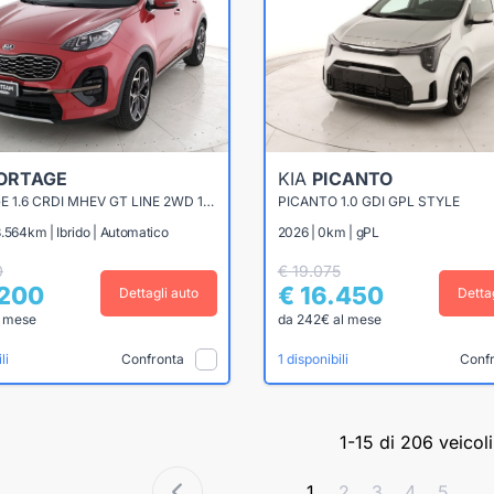
ORTAGE
KIA
PICANTO
SPORTAGE 1.6 CRDI MHEV GT LINE 2WD 136CV DCT7
PICANTO 1.0 GDI GPL STYLE
.564km | Ibrido | Automatico
2026 | 0km | gPL
0
€ 19.075
.200
€ 16.450
Dettagli auto
Detta
l mese
da 242€ al mese
Confronta
Conf
li
1 disponibili
1-15 di 206 veicoli
1
2
3
4
5
...