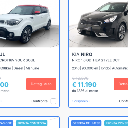
UL
KIA
NIRO
 CRDI 16V YOUR SOUL
NIRO 1.6 GDI HEV STYLE DCT
.898km | Diesel | Manuale
2016 | 90.000km | Ibrido | Automati
0
€ 12.376
500
€ 11.190
Dettagli auto
Detta
l mese
da 133€ al mese
Confronta
Conf
li
1 disponibili
CASIONE
PRONTA CONSEGNA
OFFERTA DEL MESE
PRONTA CONS