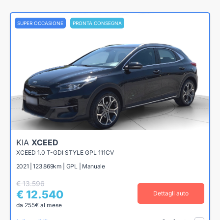
SUPER OCCASIONE
PRONTA CONSEGNA
KIA
XCEED
XCEED 1.0 T-GDI STYLE GPL 111CV
2021 | 123.869km | GPL | Manuale
€ 13.596
€ 12.540
Dettagli auto
da 255€ al mese