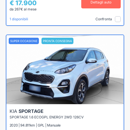
€ 17.900
Dettagli auto
da 267€ al mese
1 disponibili
Confronta
SUPER OCCASIONE
PRONTA CONSEGNA
KIA
SPORTAGE
SPORTAGE 1.6 ECOGPL ENERGY 2WD 126CV
2020 | 94.811km | GPL | Manuale