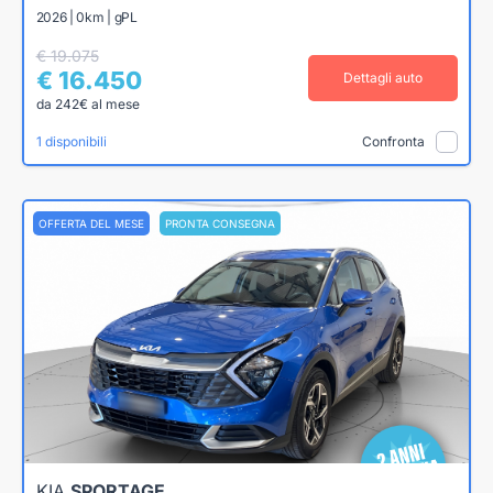
2026 | 0km | gPL
€ 19.075
€ 16.450
Dettagli auto
da 242€ al mese
1 disponibili
Confronta
OFFERTA DEL MESE
PRONTA CONSEGNA
KIA
SPORTAGE