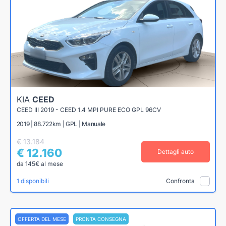
KIA
CEED
CEED III 2019 - CEED 1.4 MPI PURE ECO GPL 96CV
2019 | 88.722km | GPL | Manuale
€ 13.184
€ 12.160
Dettagli auto
da 145€ al mese
1 disponibili
Confronta
OFFERTA DEL MESE
PRONTA CONSEGNA