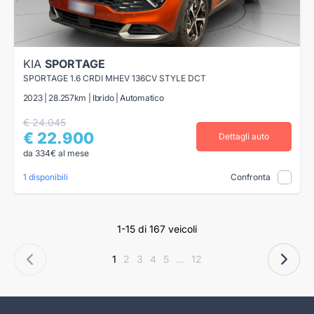
KIA
SPORTAGE
SPORTAGE 1.6 CRDI MHEV 136CV STYLE DCT
2023 | 28.257km | Ibrido | Automatico
€ 24.045
€ 22.900
Dettagli auto
da 334€ al mese
1 disponibili
Confronta
1-15 di 167 veicoli
1
2
3
4
5
...
12