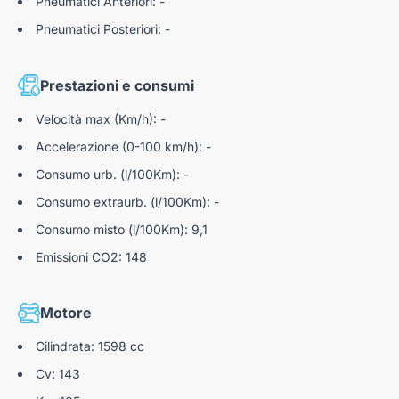
Pneumatici Anteriori: -
Autoteam S.r.l. declina ogni responsabilità per eventuali
Pneumatici Posteriori: -
involontarie incongruenze, che non rappresentano in alcun
modo un impegno contrattuale. "
N3039198
Prestazioni e consumi
Velocità max (Km/h): -
Accelerazione (0-100 km/h): -
Consumo urb. (l/100Km): -
Consumo extraurb. (l/100Km): -
Consumo misto (l/100Km): 9,1
Emissioni CO2: 148
Motore
Cilindrata: 1598 cc
Cv: 143