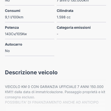
No
7 anni o 150.000km
Consumi
Cilindrata
9,1 l/100km
1.598 cc
Potenza
Categoria emissioni
143Cv/105Kw
-
Autocarro
No
Descrizione veicolo
VEICOLO KM 0 CON GARANZIA UFFICIALE 7 ANNI 150.000
KM!!! dalla data di immatricolazione. Passaggio proprietà e kit
consegna escluso.
POSSIBILITA’ DI FINANZIAMENTO ANCHE AD ANTICIPO
ZERO