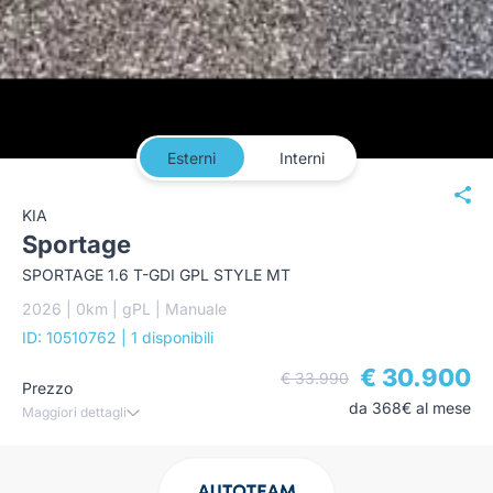
Esterni
Interni
KIA
Sportage
SPORTAGE 1.6 T-GDI GPL STYLE MT
2026 | 0km | gPL | Manuale
ID: 10510762
| 1 disponibili
€ 30.900
€ 33.990
Prezzo
da 368€ al mese
Maggiori dettagli