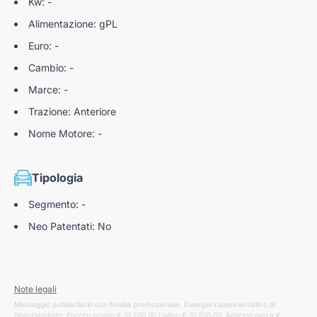
Kw: -
Alimentazione: gPL
Euro: -
Cambio: -
Marce: -
Trazione: Anteriore
Nome Motore: -
Tipologia
Segmento: -
Neo Patentati: No
Note legali
Messaggio pubblicitario con finalità promozionale. Esempio rappresentativo di
finanziamento: Prezzo promo € 31.200,00 Listino € 31.200,00; Anticipo pari a €