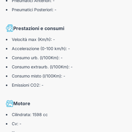
Pneumatici Anteriori: -
Autoteam S.r.l. declina ogni responsabilità per eventuali
Pneumatici Posteriori: -
involontarie incongruenze, che non rappresentano in alcun
modo un impegno contrattuale. "
N3039544
Prestazioni e consumi
Velocità max (Km/h): -
Accelerazione (0-100 km/h): -
Consumo urb. (l/100Km): -
Consumo extraurb. (l/100Km): -
Consumo misto (l/100Km): -
Emissioni CO2: -
Motore
Cilindrata: 1598 cc
Cv: -