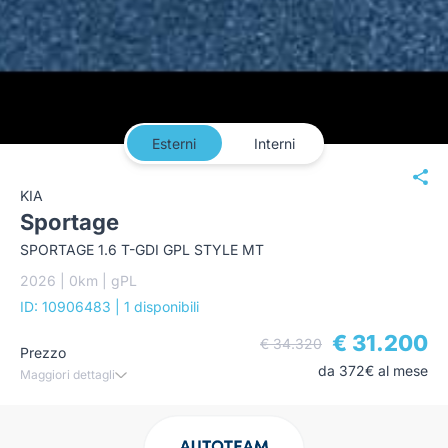
Esterni
Interni
KIA
Sportage
SPORTAGE 1.6 T-GDI GPL STYLE MT
2026 | 0km | gPL
ID: 10906483
| 1 disponibili
€ 31.200
€ 34.320
Prezzo
da 372€ al mese
Maggiori dettagli