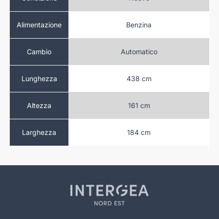
Benzina
Benzina
Alimentazione
atico
Automatico
Cambio
 cm
438 cm
Lunghezza
 cm
161 cm
Altezza
 cm
184 cm
Larghezza