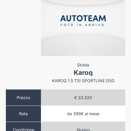
a
Skoda
ro
Karoq
NIRO 1.6 GDI PHEV STYLE 171CV DCT6
KAROQ 1.5 TSI SPORTLINE DSG
.000
Prezzo
€ 33.520
da 399€ al mese
Rata
sy Buy
to
Nuovo
Condizione