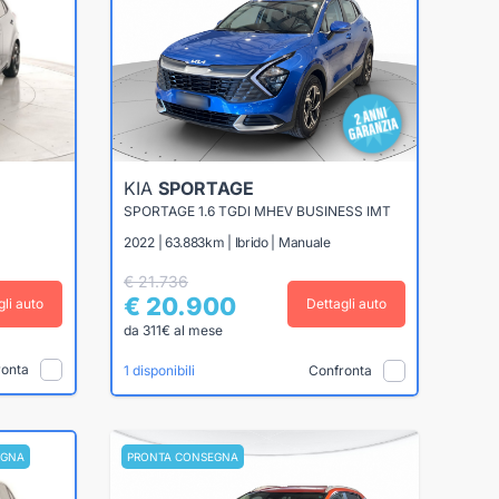
KIA
SPORTAGE
SPORTAGE 1.6 TGDI MHEV BUSINESS IMT
2022 | 63.883km | Ibrido | Manuale
€ 21.736
€ 20.900
gli auto
Dettagli auto
da 311€ al mese
ronta
Confronta
1 disponibili
EGNA
PRONTA CONSEGNA