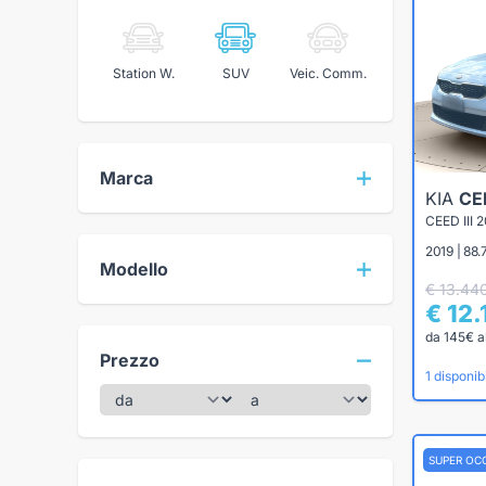
Station W.
SUV
Veic. Comm.
Marca
KIA
CE
2019 | 88
Modello
€ 13.44
€ 12
da 145€ a
Prezzo
1 disponibi
SUPER OC