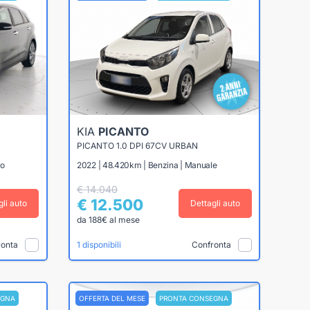
KIA
PICANTO
PICANTO 1.0 DPI 67CV URBAN
co
2022 | 48.420km | Benzina | Manuale
€ 14.040
€ 12.500
gli auto
Dettagli auto
da 188€ al mese
ronta
Confronta
1 disponibili
EGNA
OFFERTA DEL MESE
PRONTA CONSEGNA