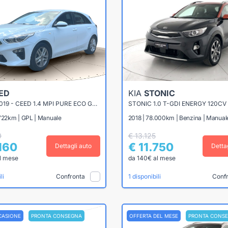
ED
KIA
STONIC
CEED III 2019 - CEED 1.4 MPI PURE ECO GPL 96CV
STONIC 1.0 T-GDI ENERGY 120CV
.722km | GPL | Manuale
2018 | 78.000km | Benzina | Manual
0
€ 13.125
.160
€ 11.750
Dettagli auto
Detta
l mese
da 140€ al mese
Confronta
Conf
li
1 disponibili
CASIONE
PRONTA CONSEGNA
OFFERTA DEL MESE
PRONTA CONS