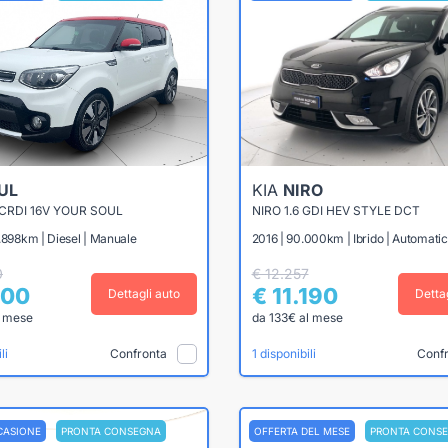
UL
KIA
NIRO
 CRDI 16V YOUR SOUL
NIRO 1.6 GDI HEV STYLE DCT
.898km | Diesel | Manuale
2016 | 90.000km | Ibrido | Automati
0
€ 12.257
500
€ 11.190
Dettagli auto
Detta
l mese
da 133€ al mese
Confronta
Conf
li
1 disponibili
CASIONE
PRONTA CONSEGNA
OFFERTA DEL MESE
PRONTA CONS