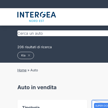
206 risultati di ricerca
Kia
Home
»
Auto
Auto in vendita
SUPER OC
Tipologia