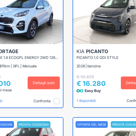
ORTAGE
KIA
PICANTO
SPORTAGE 1.6 ECOGPL ENERGY 2WD 126CV
PICANTO 1.0 GDI STYLE
.811km | GPL | Manuale
2026 | benzina
2
€ 19.425
.010
€ 16.280
Dettagli auto
Detta
al mese
Easy Buy
Conf
1 disponibili
Confronta
li
CASIONE
PRONTA CONSEGNA
OFFERTA DEL MESE
PRONTA CONS