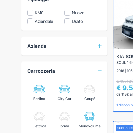
KM0
Nuovo
Aziendale
Usato
Azienda
KIA
SO
SOUL 1.6
Carrozzeria
2018 | 106
€ 10.40
€ 9.
da 113€ a
Berlina
City Car
Coupé
1 disponibi
Elettrica
Ibrida
Monovolume
SUPER OC