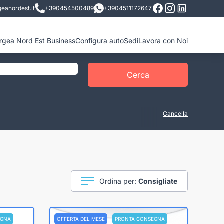
eanordest.it
+390454500489
+3904511172647
ergea Nord Est Business
Configura auto
Sedi
Lavora con Noi
Cerca
Cancella
Ordina per:
Consigliate
EGNA
OFFERTA DEL MESE
PRONTA CONSEGNA