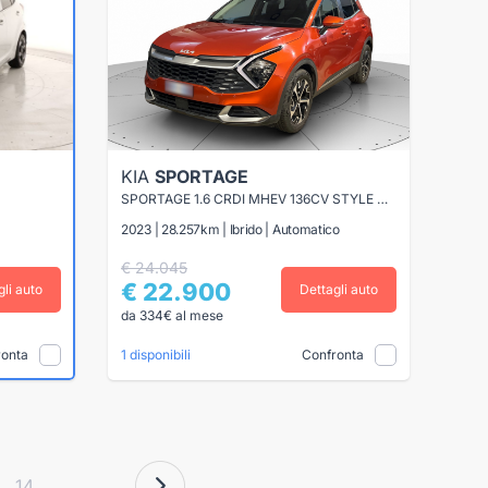
KIA
SPORTAGE
SPORTAGE 1.6 CRDI MHEV 136CV STYLE DCT
2023 | 28.257km | Ibrido | Automatico
€ 24.045
€ 22.900
gli auto
Dettagli auto
da 334€ al mese
ronta
Confronta
1 disponibili
14