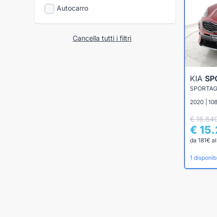
Autocarro
Cancella tutti i filtri
KIA
SP
2020 | 108
€ 16.64
€ 15
da 181€ a
1 disponibi