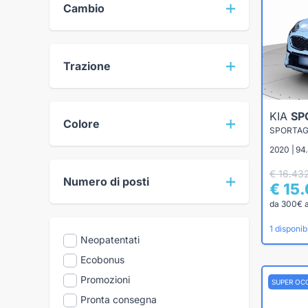
Cambio
Trazione
KIA
SP
Colore
2020 | 94
€ 16.43
Numero di posti
€ 15
da 300€ 
1 disponibi
Neopatentati
Ecobonus
Promozioni
SUPER OC
Pronta consegna