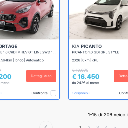
ORTAGE
KIA
PICANTO
SPORTAGE 1.6 CRDI MHEV GT LINE 2WD 136CV DCT7
PICANTO 1.0 GDI GPL STYLE
.564km | Ibrido | Automatico
2026 | 0km | gPL
0
€ 19.075
.200
€ 16.450
Dettagli auto
Detta
l mese
da 242€ al mese
Confronta
Conf
li
1 disponibili
1-15 di 206 veicoli
1
2
3
4
5
...