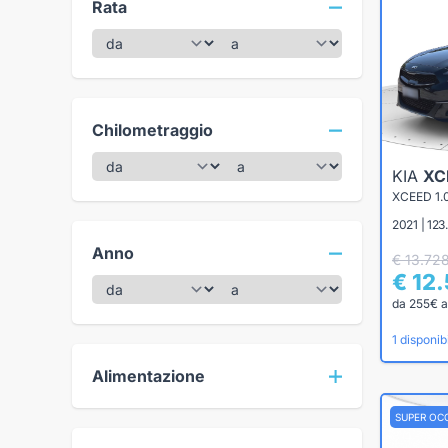
Rata
Chilometraggio
KIA
XC
XCEED 1.
2021 | 12
Anno
€ 13.72
€ 12
da 255€ a
1 disponibi
Alimentazione
SUPER OC