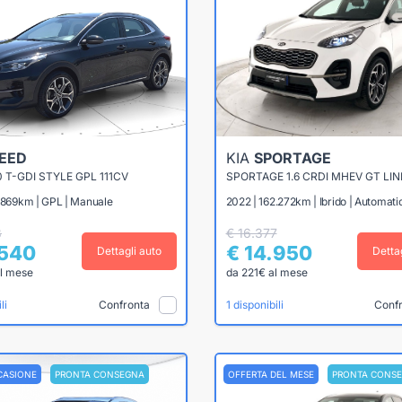
EED
KIA
SPORTAGE
0 T-GDI STYLE GPL 111CV
SPORTAGE 1.6 CRDI MHEV GT LIN
3.869km | GPL | Manuale
2022 | 162.272km | Ibrido | Automati
8
€ 16.377
.540
€ 14.950
Dettagli auto
Detta
l mese
da 221€ al mese
Confronta
Conf
li
1 disponibili
CASIONE
PRONTA CONSEGNA
OFFERTA DEL MESE
PRONTA CONS