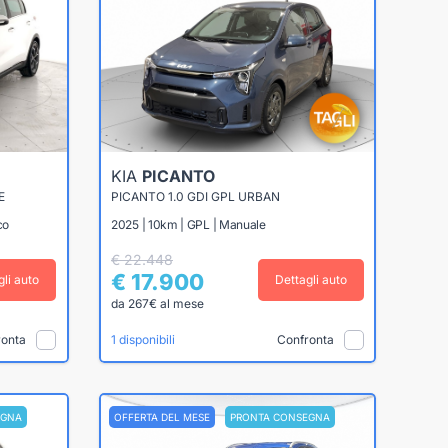
KIA
PICANTO
E
PICANTO 1.0 GDI GPL URBAN
co
2025 | 10km | GPL | Manuale
€ 22.448
€ 17.900
gli auto
Dettagli auto
da 267€ al mese
ronta
Confronta
1 disponibili
EGNA
OFFERTA DEL MESE
PRONTA CONSEGNA