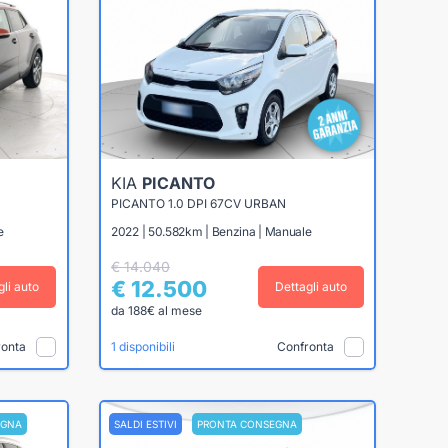
KIA
PICANTO
PICANTO 1.0 DPI 67CV URBAN
e
2022 | 50.582km | Benzina | Manuale
€ 14.040
€ 12.500
gli auto
Dettagli auto
da 188€ al mese
ronta
Confronta
1 disponibili
EGNA
SALDI ESTIVI
PRONTA CONSEGNA